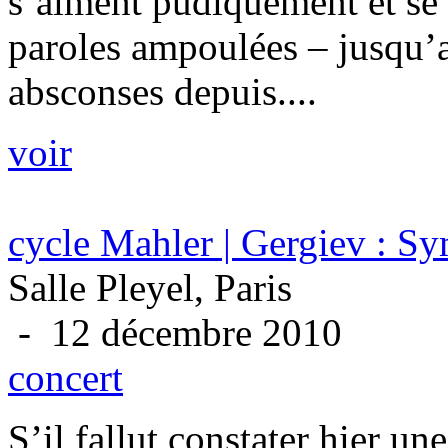
s’aiment pudiquement et se
paroles ampoulées – jusqu’a
absconses depuis....
voir
cycle Mahler | Gergiev : S
Salle Pleyel, Paris
- 12 décembre 2010
concert
S’il fallut constater hier un