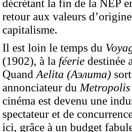
décrétant la fin de la NEP e
retour aux valeurs d’origine 
capitalisme.
Il est loin le temps du
Voyag
(1902), à la
féerie
destinée a
Quand
Aelita
(Аэлита)
sort
annonciateur du
Metropolis
cinéma est devenu une indus
spectateur et de concurrence
ici, grâce à un budget fabul