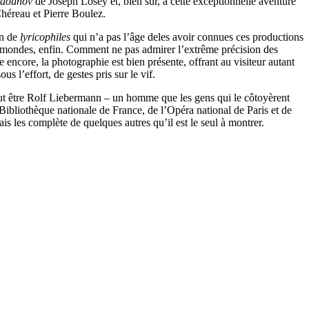
odounov
de Joseph Losey et, bien sûr, à cette exceptionnelle aventure
héreau et Pierre Boulez.
on de
lyricophiles
qui n’a pas l’âge deles avoir connues ces productions
de mondes, enfin. Comment ne pas admirer l’extrême précision des
ncore, la photographie est bien présente, offrant au visiteur autant
s l’effort, de gestes pris sur le vif.
put être Rolf Liebermann – un homme que les gens qui le côtoyèrent
Bibliothèque nationale de France, de l’Opéra national de Paris et de
s les complète de quelques autres qu’il est le seul à montrer.