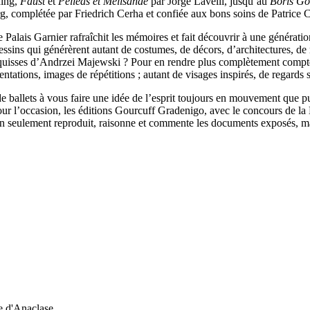
ding,
Faust
et
Pelléas et Mélisande
par Jorge Lavelli, jusqu’au
Boris G
, complétée par Friedrich Cerha et confiée aux bons soins de Patrice C
 Palais Garnier rafraîchit les mémoires et fait découvrir à une générati
 dessins qui générèrent autant de costumes, de décors, d’architectures, 
esquisses d’Andrzei Majewski ? Pour en rendre plus complètement compte e
tations, images de répétitions ; autant de visages inspirés, de regards sou
e ballets à vous faire une idée de l’esprit toujours en mouvement que 
our l’occasion, les éditions Gourcuff Gradenigo, avec le concours de la 
non seulement reproduit, raisonne et commente les documents exposés, mai
e d'Anaclase.