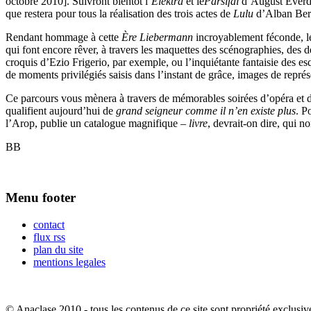
octobre 2010]. Suivront bientôt l’
Elektra
et le
Parsifal
d’August Ever
que restera pour tous la réalisation des trois actes de
Lulu
d’Alban Berg
Rendant hommage à cette
Ère Liebermann
incroyablement féconde, le
qui font encore rêver, à travers les maquettes des scénographies, des
croquis d’Ezio Frigerio, par exemple, ou l’inquiétante fantaisie des 
de moments privilégiés saisis dans l’instant de grâce, images de représen
Ce parcours vous mènera à travers de mémorables soirées d’opéra et d
qualifient aujourd’hui de
grand seigneur comme il n’en existe plus
. P
l’Arop, publie un catalogue magnifique –
livre
, devrait-on dire, qui 
BB
Menu footer
contact
flux rss
plan du site
mentions legales
© Anaclase 2010 - tous les contenus de ce site sont propriété exclusiv