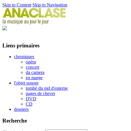
Skip to Content
Skip to Navigation
Liens primaires
chroniques
opéra
concert
da camera
en marge
l'objet sonore
tombé du nid d'euterpe
pages de chevet
DVD
CD
dossiers
Recherche