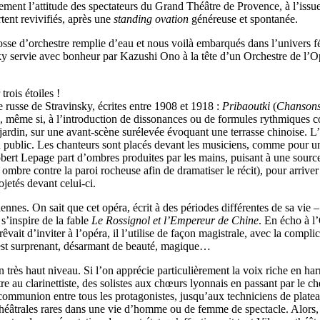
faitement l’attitude des spectateurs du Grand Théâtre de Provence, à l’iss
rtent revivifiés, après une
standing ovation
généreuse et spontanée.
sse d’orchestre remplie d’eau et nous voilà embarqués dans l’univers fé
ky servie avec bonheur par Kazushi Ono à la tête d’un Orchestre de l’Op
rois étoiles !
e russe de Stravinsky, écrites entre 1908 et 1918 :
Pribaoutki
(
Chansons
, même si, à l’introduction de dissonances ou de formules rythmiques co
ardin, sur une avant-scène surélevée évoquant une terrasse chinoise. L’o
du public. Les chanteurs sont placés devant les musiciens, comme pour un
obert Lepage part d’ombres produites par les mains, puisant à une sour
 ombre contre la paroi rocheuse afin de dramatiser le récit), pour arriv
ojetés devant celui-ci.
nes. On sait que cet opéra, écrit à des périodes différentes de sa vie 
 s’inspire de la fable
Le Rossignol et l’Empereur de Chine
. En écho à l
rêvait d’inviter à l’opéra, il l’utilise de façon magistrale, avec la comp
est surprenant, désarmant de beauté, magique…
’un très haut niveau. Si l’on apprécie particulièrement la voix riche en
estre au clarinettiste, des solistes aux chœurs lyonnais en passant par le
a communion entre tous les protagonistes, jusqu’aux techniciens de plat
théâtrales rares dans une vie d’homme ou de femme de spectacle. Alors, d