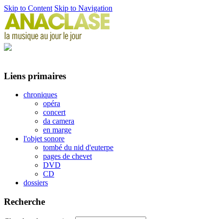
Skip to Content
Skip to Navigation
Liens primaires
chroniques
opéra
concert
da camera
en marge
l'objet sonore
tombé du nid d'euterpe
pages de chevet
DVD
CD
dossiers
Recherche