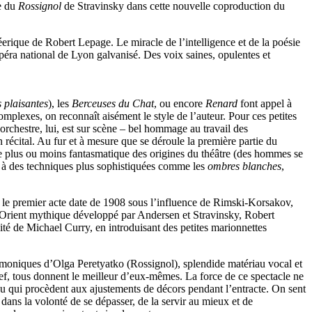
ue du
Rossignol
de Stravinsky dans cette nouvelle coproduction du
erique de Robert Lepage. Le miracle de l’intelligence et de la poésie
éra national de Lyon galvanisé. Des voix saines, opulentes et
 plaisantes
), les
Berceuses du Chat
, ou encore
Renard
font appel à
mplexes, on reconnaît aisément le style de l’auteur. Pour ces petites
rchestre, lui, est sur scène – bel hommage au travail des
 récital. Au fur et à mesure que se déroule la première partie du
ce plus ou moins fantasmatique des origines du théâtre (des hommes se
er à des techniques plus sophistiquées comme les
ombres blanches
,
– le premier acte date de 1908 sous l’influence de Rimski-Korsakov,
’Orient mythique développé par Andersen et Stravinsky, Robert
licité de Michael Curry, en introduisant des petites marionnettes
 harmoniques d’Olga Peretyatko (Rossignol), splendide matériau vocal et
 chef, tous donnent le meilleur d’eux-mêmes. La force de ce spectacle ne
eau qui procèdent aux ajustements de décors pendant l’entracte. On sent
ans la volonté de se dépasser, de la servir au mieux et de