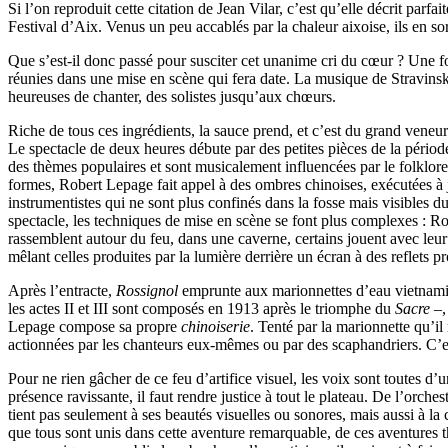
Si l’on reproduit cette citation de Jean Vilar, c’est qu’elle décrit par
Festival d’Aix. Venus un peu accablés par la chaleur aixoise, ils en so
Que s’est-il donc passé pour susciter cet unanime cri du cœur ? Une fo
réunies dans une mise en scène qui fera date. La musique de Stravins
heureuses de chanter, des solistes jusqu’aux chœurs.
Riche de tous ces ingrédients, la sauce prend, et c’est du grand veneur t
Le spectacle de deux heures débute par des petites pièces de la périod
des thèmes populaires et sont musicalement influencées par le folklore
formes, Robert Lepage fait appel à des ombres chinoises, exécutées à j
instrumentistes qui ne sont plus confinés dans la fosse mais visibles 
spectacle, les techniques de mise en scène se font plus complexes : R
rassemblent autour du feu, dans une caverne, certains jouent avec leur
mêlant celles produites par la lumière derrière un écran à des reflets pr
Après l’entracte,
Rossignol
emprunte aux marionnettes d’eau vietnamien
les actes II et III sont composés en 1913 après le triomphe du
Sacre
–,
Lepage compose sa propre
chinoiserie
. Tenté par la marionnette qu’il 
actionnées par les chanteurs eux-mêmes ou par des scaphandriers. C’
Pour ne rien gâcher de ce feu d’artifice visuel, les voix sont toutes d
présence ravissante, il faut rendre justice à tout le plateau. De l’orch
tient pas seulement à ses beautés visuelles ou sonores, mais aussi à l
que tous sont unis dans cette aventure remarquable, de ces aventures 