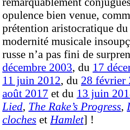
remarquablement conjugués a
opulence bien venue, comme 
prétention aristocratique du
modernité musicale insoupç
russe n’a pas fini de surpre
décembre 2003
, du
17 déce
11 juin 2012
, du
28 février
août 2017
et du
13 juin 20
Lied
,
The Rake’s Progress
,
cloches
et
Hamlet
] !