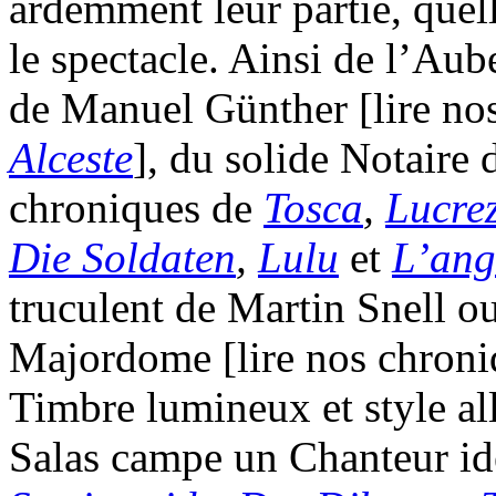
ardemment leur partie, quel
le spectacle. Ainsi de l’Aub
de Manuel Günther [lire no
Alceste
], du solide Notaire 
chroniques de
Tosca
,
Lucre
Die Soldaten
,
Lulu
et
L’ang
truculent de Martin Snell o
Majordome [lire nos chron
Timbre lumineux et style a
Salas campe un Chanteur idé