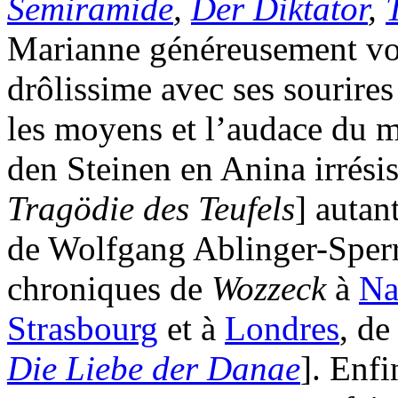
Semiramide
,
Der Diktator
,
Marianne généreusement vo
drôlissime avec ses sourire
les moyens et l’audace du 
den Steinen en Anina irrésis
Tragödie des Teufels
] autan
de Wolfgang Ablinger-Sperrh
chroniques de
Wozzeck
à
Na
Strasbourg
et à
Londres
, d
Die Liebe der Danae
]. Enf