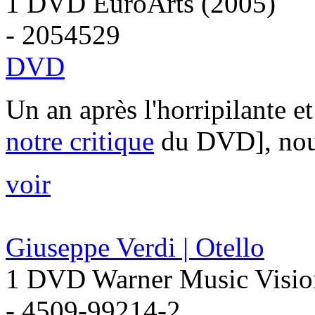
1 DVD EuroArts (2005)
- 2054529
DVD
Un an après l'horripilante e
notre critique
du DVD], nous 
voir
Giuseppe Verdi | Otello
1 DVD Warner Music Vision 
- 4509-99214-2