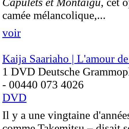
Capulets et Montaigu
, cet 
camée mélancolique,...
voir
Kaija Saariaho | L'amour de
1 DVD Deutsche Grammop
- 00440 073 4026
DVD
Il y a une vingtaine d'année
comme Takemitsu – disait so