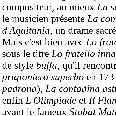
compositeur, au mieux
La s
le musicien présente
La con
d'Aquitania
, un drame sacré
Mais c'est bien avec
Lo fra
sous le titre
Lo fratello inn
de style
buffa
, qu'il rencon
prigioniero superbo
en 1733
padrona
),
La contadina ast
enfin
L'Olimpiade
et
Il Fla
avant le fameux
Stabat Mat