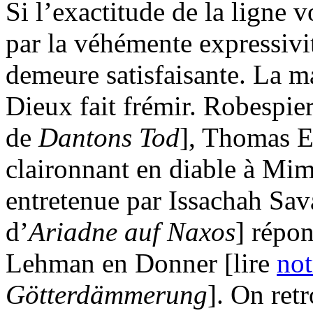
Si l’exactitude de la ligne 
par la véhémente expressivi
demeure satisfaisante. La mal
Dieux fait frémir. Robespier
de
Dantons Tod
], Thomas E
claironnant en diable à Mi
entretenue par Issachah Sav
d’
Ariadne auf Naxos
] répo
Lehman en Donner [lire
not
Götterdämmerung
]. On ret