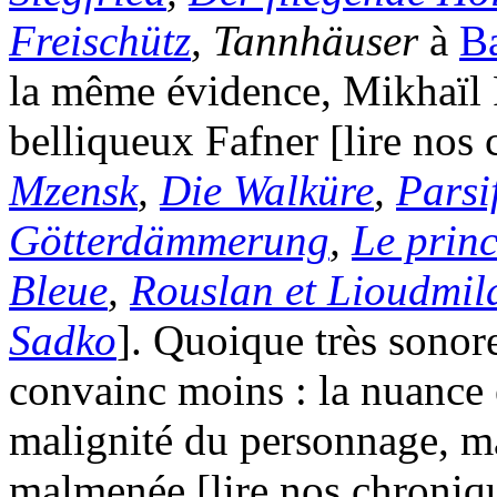
Freischütz
, Tannhäuser
à
B
la même évidence, Mikhaïl 
belliqueux Fafner [lire nos
Mzensk
,
Die Walküre
,
Parsi
Götterdämmerung
,
Le princ
Bleue
,
Rouslan et Lioudmil
Sadko
]. Quoique très sonor
convainc moins : la nuance es
malignité du personnage, ma
malmenée [lire nos chroniq