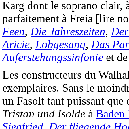
Karg dont le soprano clair, 
parfaitement à Freia [lire 
Feen
,
Die Jahreszeiten
,
Der
Aricie
,
Lobgesang
,
Das Par
Auferstehungssinfonie
et de
Les constructeurs du Walhal
exemplaires. Sans le moindr
un Fasolt tant puissant que
Tristan und Isolde
à
Baden 
Siegfried
,
Der fliegende Ho