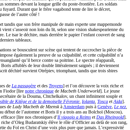
us sommes devant la longue grille du poste-frontière. Les soldats
au fuyard. Durant que le frère vagabond tente de lire le décret,
passe de l’autre côté !
 mort tandis que son frère manipule de main experte une mappemonde
vient s’asseoir non loin du lit, selon une vision shakespearienne du
. Le tsar le déchire, mais derrière le papier l’enfant couvert de sang
 derniers tableaux.
ations se bousculent sur scène qui tentent de raccrocher la pièce de
mpose également la preuve de sa culpabilité, et cette culpabilité n’a
nsanglanté qu’il berce contre sa poitrine. Le spectre réapparaît,
Boris affublés de leur double littéralement saignés ; il deviennent
it déchiré survient Otrépiev, triomphant, tandis que trois sbires
ques de
La passagère
et des
Troyens
] et l’on découvre la voix riche et
n Fiodor [lire
notre chronique
de
Macbeth Underworld
]. Le jeune
secrétaire de la Douma, Chtchelkalov, un chant infiniment souple et
isible de Kitège et de la demoiselle Févronie
,
Iolanta
,
Tosca
et
Aida
].
ques de
Lady Macbeth de Mzensk
à
Amsterdam
puis à
Genève
,
Le nez
,
au début de l’automne et Boris il y a trois ans au Bolchoï (Moscou),
fficace [lire nos chroniques d’
Il viaggio a Reims
et
Das Rheingold
].
iche d’Oleg Budaratskiy élève le rôle d’Officier au delà de son rang,
rtie du Fol en Christ d’une voix plus pure que jamais. L’expressivité