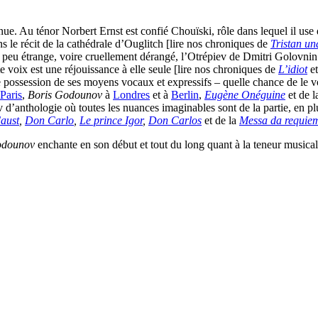
enue. Au ténor Norbert Ernst est confié Chouïski, rôle dans lequel il use
ans le récit de la cathédrale d’Ouglitch [lire nos chroniques de
Tristan un
peu étrange, voire cruellement dérangé, l’Otrépiev de Dmitri Golovnin
e voix est une réjouissance à elle seule [lire nos chroniques de
L’idiot
e
ine possession de ses moyens vocaux et expressifs – quelle chance de le v
Paris
,
Boris Godounov
à
Londres
et à
Berlin
,
Eugène Onéguine
et de 
anthologie où toutes les nuances imaginables sont de la partie, en pl
aust
,
Don Carlo
,
Le prince Igor
,
Don Carlos
et de la
Messa da requie
odounov
enchante en son début et tout du long quant à la teneur musical