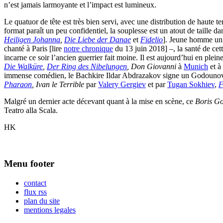
n’est jamais larmoyante et l’impact est lumineux.
Le quatuor de tête est très bien servi, avec une distribution de haute t
format paraît un peu confidentiel, la souplesse est un atout de taille d
Heiligen Johanna
,
Die Liebe der Danae
et
Fidelio
]. Jeune homme un 
chanté à Paris [lire
notre chronique
du 13 juin 2018] –, la santé de cett
incarne ce soir l’ancien guerrier fait moine. Il est aujourd’hui en ple
Die Walküre
,
Der Ring des Nibelungen
, Don Giovanni
à
Munich
et à
immense comédien, le Bachkire Ildar Abdrazakov signe un Godounov d’
Pharaon
, Ivan le Terrible
par
Valery Gergiev
et par
Tugan Sokhiev
,
F
Malgré un dernier acte décevant quant à la mise en scène, ce
Boris G
Teatro alla Scala.
HK
Menu footer
contact
flux rss
plan du site
mentions legales