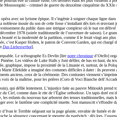
 pourrait être la culture russe, ces derniers étant les plus virulents à p
e Moussorgski – criminel de guerre du deuxième cinquième du XXIe siè
t opéra avec un lyrisme épique. Il s’ingénie à soigner chaque ligne dans un
 la noblesse inouïe du son de cette fosse s’installant dès lors et œuvran
nvestissement du public dans une intrigue complexe où le tsar est délivré 
7 décembre 1978 (soirée traditionnelle de l’ouverture de saison). Le gr
a beauté et la modernité de la partition, comme il le ferait vingt ans pl
nnée, c’est Kasper Holten, le patron de Convent Garden, qui est chargé 
et
Das Liebesverbot
].
emarquable. Le scénographe Es Devlin [lire
notre chronique
d’
Otello
] org
Pimène. Les vidéos de Luke Halls y font défiler, de bas en haut, du te
isée, graphique, impose la proximité de la Lituanie et, surtout, de la Po
 Marie Ellekilde a imaginé des costumes difficiles à dater : ils peuvent
ents anciens, ceux de la cérémonie. Des contrastes viennent s’imprimer 
voix de la maîtrise, pour les prières (Coro di Voci Bianche dell’Accade
 dessin), qui défile lentement. L’injustice faite au pauvre Mitioukh pren
e du Ciel,
comme dans le rite de l’Église orthodoxe. Un tapis doré est 
les enfants du nouveau tsar arborent des tenues traditionnelles, mais le
ager avec le fantôme une complicité muette. Son manuscrit s’effondre da
ge d’Ivan le Terrible siégeant sur la page géante, envahie de fumée et de
rrache la séquence concernant le meurtre du tsarévitch : dès lors, l’usur