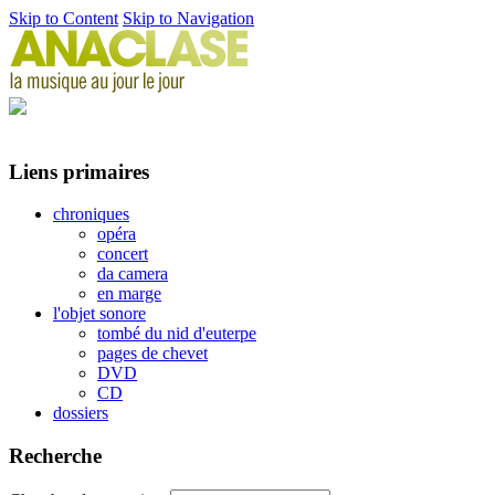
Skip to Content
Skip to Navigation
Liens primaires
chroniques
opéra
concert
da camera
en marge
l'objet sonore
tombé du nid d'euterpe
pages de chevet
DVD
CD
dossiers
Recherche