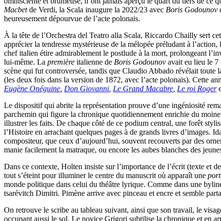
omnisciente et brumeuse, n’ont jamais aperçu le quart du tiers de ce que
Macbet
de Verdi, la Scala inaugure la 2022/23 avec
Boris Godounov
d
heureusement dépourvue de l’acte polonais.
À la tête de l’Orchestra del Teatro alla Scala, Riccardo Chailly sert ce
apprécier la tendresse mystérieuse de la mélopée préludant à l’action,
chef italien étire admirablement le postlude à la mort, prolongeant l’i
lui-même. La
première
italienne de
Boris Godounov
avait eu lieu le 
scène qui fut controversée, tandis que Claudio Abbado révélait toute l
(les deux fois dans la version de 1872, avec l’acte polonais). Cette a
Eugène Onéguine
,
Don Giovanni
,
Le Grand Macabre
,
Le roi Roger
Le dispositif qui abrite la représentation prouve d’une ingéniosité r
parchemin qui figure la chronique quotidiennement enrichie du moine 
illustrer les faits. De chaque côté de ce podium central, une forêt styl
l’Histoire en arrachant quelques pages à de grands livres d’images. Ida
compositeur, que ceux d’aujourd’hui, souvent recouverts par des ornem
manie facilement la matraque, ou encore les aubes blanches des jeunes 
Dans ce contexte, Holten insiste sur l’importance de l’écrit (texte et
tout s’éteint pour illuminer le centre du manuscrit où apparaît une
port
monde politique dans celui du théâtre lyrique. Comme dans une byline, 
tsarévitch Dimitri. Pimène arrive avec pinceau et encre et semble part
On retrouve le scribe au tableau suivant, ainsi que son travail, le visa
occupant aussi le sol. Le novice Grigori subtilise la chronique et en a