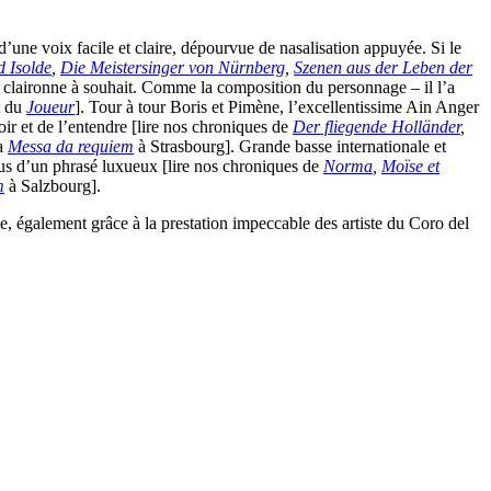
 d’une voix facile et claire, dépourvue de nasalisation appuyée. Si le
d Isolde
,
Die Meistersinger von Nürnberg
,
Szenen aus der Leben der
 claironne à souhait. Comme la composition du personnage – il l’a
t du
Joueur
]. Tour à tour Boris et Pimène, l’excellentissime Ain Anger
oir et de l’entendre [lire nos chroniques de
Der fliegende Holländer
,
la
Messa da requiem
à Strasbourg]. Grande basse internationale et
us d’un phrasé luxueux [lire nos chroniques de
Norma
,
Moïse et
m
à Salzbourg].
e, également grâce à la prestation impeccable des artiste du Coro del