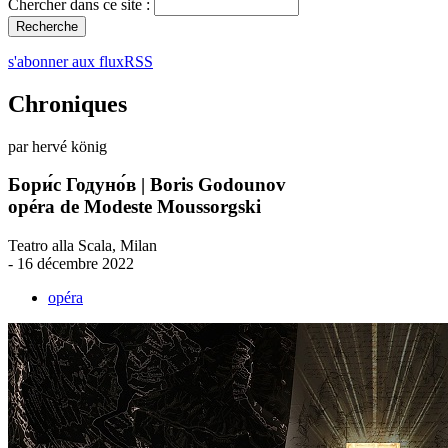
Chercher dans ce site :
s'abonner aux fluxRSS
Chroniques
par hervé könig
Бори́с Годуно́в | Boris Godounov
opéra de Modeste Moussorgski
Teatro alla Scala, Milan
- 16 décembre 2022
opéra