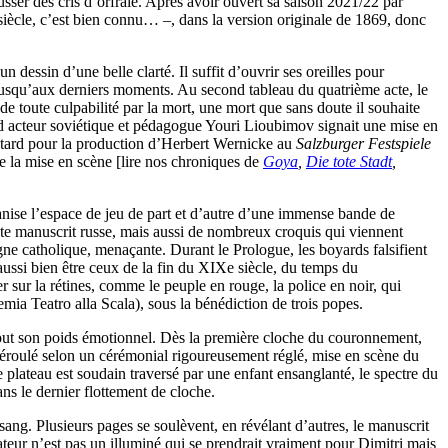
ousser des cris d’orfraie. Après avoir ouvert sa saison 2021/22 par
cle, c’est bien connu… –, dans la version originale de 1869, donc
 dessin d’une belle clarté. Il suffit d’ouvrir ses oreilles pour
t jusqu’aux derniers moments. Au second tableau du quatrième acte, le
de toute culpabilité par la mort, une mort que sans doute il souhaite
and acteur soviétique et pédagogue Youri Lioubimov signait une mise en
us tard pour la production d’Herbert Wernicke au
Salzburger Festspiele
de la mise en scène [lire nos chroniques de
Goya
,
Die tote Stadt
,
anise l’espace de jeu de part et d’autre d’une immense bande de
xte manuscrit russe, mais aussi de nombreux croquis qui viennent
logne catholique, menaçante. Durant le Prologue, les boyards falsifient
 aussi bien être ceux de la fin du XIXe siècle, du temps du
sur la rétines, comme le peuple en rouge, la police en noir, qui
mia Teatro alla Scala), sous la bénédiction de trois popes.
d tout son poids émotionnel. Dès la première cloche du couronnement,
déroulé selon un cérémonial rigoureusement réglé, mise en scène du
 plateau est soudain traversé par une enfant ensanglanté, le spectre du
ns le dernier flottement de cloche.
 sang. Plusieurs pages se soulèvent, en révélant d’autres, le manuscrit
pateur n’est pas un illuminé qui se prendrait vraiment pour Dimitri mais