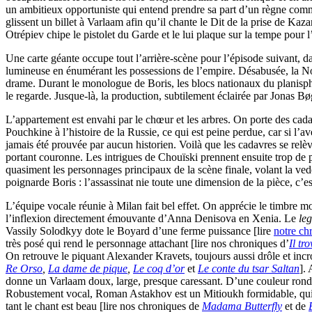
un ambitieux opportuniste qui entend prendre sa part d’un règne comme
glissent un billet à Varlaam afin qu’il chante le Dit de la prise de Kaz
Otrépiev chipe le pistolet du Garde et le lui plaque sur la tempe pour l’
Une carte géante occupe tout l’arrière-scène pour l’épisode suivant,
lumineuse en énumérant les possessions de l’empire. Désabusée, la Nou
drame. Durant le monologue de Boris, les blocs nationaux du planisphèr
le regarde. Jusque-là, la production, subtilement éclairée par Jonas Bøg
L’appartement est envahi par le chœur et les arbres. On porte des cada
Pouchkine à l’histoire de la Russie, ce qui est peine perdue, car si l’
jamais été prouvée par aucun historien. Voilà que les cadavres se relèv
portant couronne. Les intrigues de Chouïski prennent ensuite trop de pl
quasiment les personnages principaux de la scène finale, volant la ved
poignarde Boris : l’assassinat nie toute une dimension de la pièce, c’
L’équipe vocale réunie à Milan fait bel effet. On apprécie le timbre 
l’inflexion directement émouvante d’Anna Denisova en Xenia. Le
le
Vassily Solodkyy dote le Boyard d’une ferme puissance [lire
notre ch
très posé qui rend le personnage attachant [lire nos chroniques d’
Il tr
On retrouve le piquant Alexander Kravets, toujours aussi drôle et inc
Re Orso
,
La dame de pique
,
Le coq d’or
et
Le conte du tsar Saltan
].
donne un Varlaam doux, large, presque caressant. D’une couleur ronde
Robustement vocal, Roman Astakhov est un Mitioukh formidable, qui dé
tant le chant est beau [lire nos chroniques de
Madama Butterfly
et de