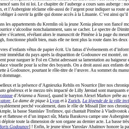
ncé sans foi ni loi. Le chapitre de l’auberge a cours sans auberge : no
an, et l’Aubergiste réclame elle-aussi de l’argent pour indiquer sa route 
obliger à ouvrir la grille qui donne accès à la Lituanie. C’est ainsi qu’il 
 dans les appartements du Kremlin où la jeune Xenia pleure son fiancé
rrice s’alcoolise nonchalamment, sans se cacher. Le spectre de Dimitri 
e s’écartent, révélant alors le manuscrit de Pimène à la page du meurtre
h, fonctionne plutôt bien, mais elle ne tient plus la route dans les deux
vres d’enfants vêtus de papier écrit. Un fatras d’événements et d’inform
avenir immédiat du pays après la disparition de Godounov est montré, on i
ent pour narguer le Fol en Christ adressant sa lamentation au baigneur e
ace visuelle pour la scène des boyards. On a droit aussi aux enfants de 
ette à Godounov, pourtant le rôle-titre de l’œuvre. Au sommet du manuscr
est dommage.
moelleux et la présence d’Agnieszka Rehlis en Nourrice [lire nos chroni
gato
généreux et le mezzo très impacté de Lilly Jørstad sont marquants e
ronique
d’
Arianna a Nasso
], quand le baryton Alexeï Markov prête au 
ovatore
, La dame de pique
à
Lyon
et à
Zurich
,
La légende de la ville inv
royablement perché vocalement, dans le rôle de Missaïl [lire nos chroni
 Ample, la basse Stanislav Trofimov, qui chantait Pimène à Vladivostok 
 et flatteuse et d’un impact sûr, Maria Barakova campe une Aubergiste e
ploie toute la dimension de son organe au dernier acte. La basse très r
Boris Godounov
] ! Enfin, le jeune ténor Yaroslav Abaïmov honore la pa