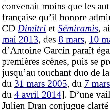
convenait moins que les aut
française qu’il honore admir
CD
Dimitri
et
Sémiramis
,
ai
mai 2013
, des
8 mars
,
10 m
d’Antoine Garcin paraît éga
premières scènes, puis se pr
jusqu’au touchant duo de la
du
31 mars 2005
, du
7 mars
du
4 avril 2014
]. D’une vai
Julien Dran conjugue clarté