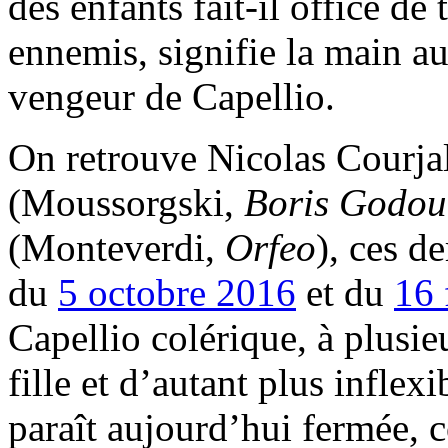
des enfants fait-il office de 
ennemis, signifie la main au
vengeur de Capellio.
On retrouve
Nicolas Courja
(Moussorgski,
Boris Godo
(Monteverdi,
Orfeo
), ces d
du
5 octobre 2016
et du
16 
Capellio colérique, à plusie
fille et d’autant plus inflex
paraît aujourd’hui fermée, c