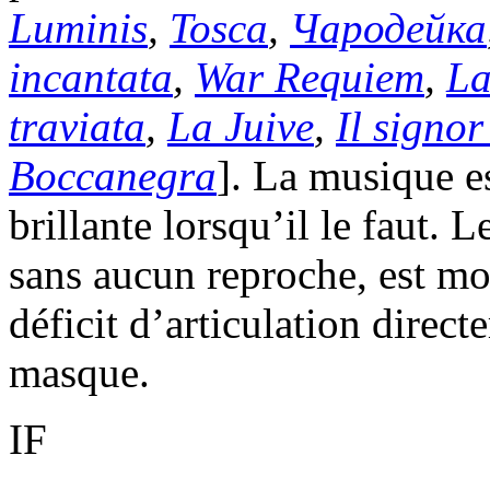
Luminis
,
Tosca
,
Чародейка
incantata
,
War Requiem
,
La
traviata
,
La Juive
,
Il signo
Boccanegra
]. La musique es
brillante lorsqu’il le faut.
sans aucun reproche, est moi
déficit d’articulation direc
masque.
IF