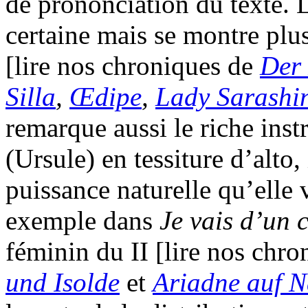
de prononciation du texte. 
certaine mais se montre plus
[lire nos chroniques de
Der 
Silla
,
Œdipe
,
Lady Sarashi
remarque aussi le riche i
(Ursule) en tessiture d’alto
puissance naturelle qu’elle 
exemple dans
Je vais d’un 
féminin du II [lire nos chr
und Isolde
et
Ariadne auf 