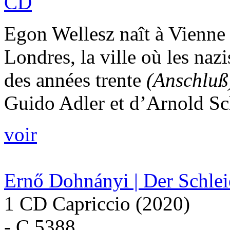
CD
Egon Wellesz naît à Vienne
Londres, la ville où les nazis
des années trente
(Anschluß
Guido Adler et d’Arnold Sc
voir
Ernő Dohnányi | Der Schleie
1 CD Capriccio (2020)
- C 5388