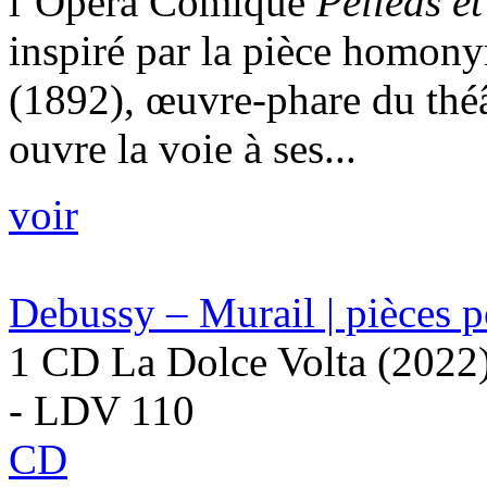
l’Opéra Comique
Pelléas e
inspiré par la pièce homon
(1892), œuvre-phare du théâ
ouvre la voie à ses...
voir
Debussy – Murail | pièces 
1 CD La Dolce Volta (2022
- LDV 110
CD