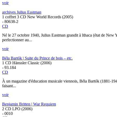
voir
archives Julius Eastman
1 coffret 3 CD New World Records (2005)
- 80638-2
CD
Né le 27 octobre 1940, Julius Eastman grandit à Ithaca (état de New 
perfectionner au...
voir
Béla Bartók | Suite du Prince de bois – etc.
1 CD Hänssler Classic (2006)
- 93.184
CD
À un magazine d'éducation musicale viennois, Béla Bartók (1881-1945) 
faisant...
voir
Benjamin Britten | War Requiem
2 CD LPO (2006)
- 0010