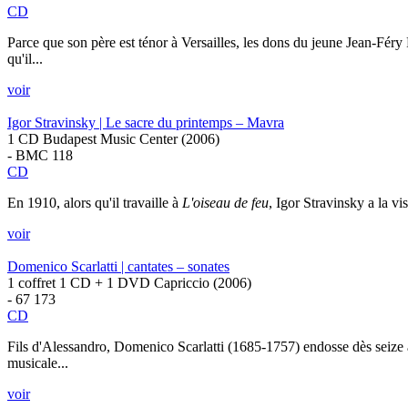
CD
Parce que son père est ténor à Versailles, les dons du jeune Jean-Fér
qu'il...
voir
Igor Stravinsky | Le sacre du printemps – Mavra
1 CD Budapest Music Center (2006)
- BMC 118
CD
En 1910, alors qu'il travaille à
L'oiseau de feu
, Igor Stravinsky a la v
voir
Domenico Scarlatti | cantates – sonates
1 coffret 1 CD + 1 DVD Capriccio (2006)
- 67 173
CD
Fils d'Alessandro, Domenico Scarlatti (1685-1757) endosse dès seize an
musicale...
voir