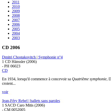
2011
2010
2009
2008
2007
2006
2005
2004
2003
CD 2006
Dmitri Chostakovitch | Symphonie n°4
1 CD Hänssler (2006)
- PH 06023
CD
En 1934, lorsqu'il commence à concevoir sa
Quatrième symphonie
, 
croient...
voir
Jean-Féry Rebel | ballets sans paroles
1 SACD Caro Mitis (2006)
- CM 0052005