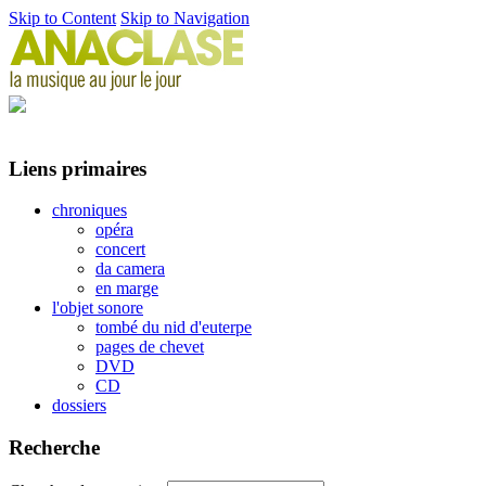
Skip to Content
Skip to Navigation
Liens primaires
chroniques
opéra
concert
da camera
en marge
l'objet sonore
tombé du nid d'euterpe
pages de chevet
DVD
CD
dossiers
Recherche