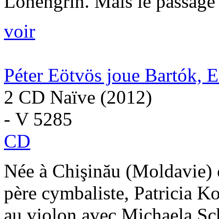
Lohengrin. Mais le passage d
voir
Péter Eötvös joue Bartók, E
2 CD Naïve (2012)
- V 5285
CD
Née à Chişinău (Moldavie) 
père cymbaliste, Patricia Ko
au violon avec Michaela Sc