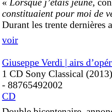
«
Lorsque j’étais jeune
, co
constituaient pour moi de v
Durant les trente dernières a
voir
Giuseppe Verdi | airs d’opé
1 CD Sony Classical (2013
- 88765492002
CD
Double bicentenaire, annonç