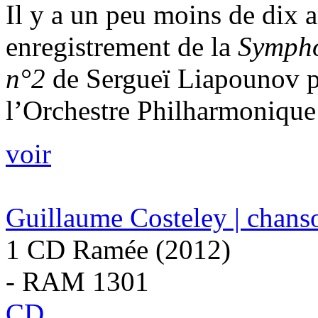
Il y a un peu moins de dix an
enregistrement de la
Sympho
n°2
de Sergueï Liapounov p
l’Orchestre Philharmonique 
voir
Guillaume Costeley | chanso
1 CD Ramée (2012)
- RAM 1301
CD