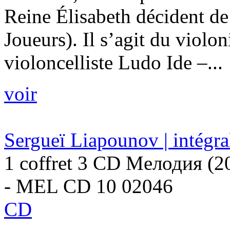
Reine Élisabeth décident de 
Joueurs). Il s’agit du violo
violoncelliste Ludo Ide –...
voir
Sergueï Liapounov | intégr
1 coffret 3 CD Μелодия (2
- MEL CD 10 02046
CD