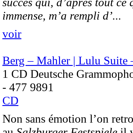
succès qui, d’après tout ce 
immense, m’a rempli d’...
voir
Berg – Mahler | Lulu Suite
1 CD Deutsche Grammopho
- 477 9891
CD
Non sans émotion l’on retr
au
Salzburger Festspiele
il