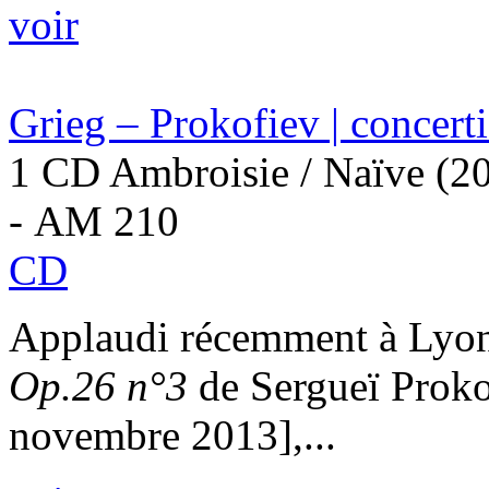
voir
Grieg – Prokofiev | concert
1 CD Ambroisie / Naïve (2
- AM 210
CD
Applaudi récemment à Lyon
Op.26 n°3
de Sergueï Proko
novembre 2013],...