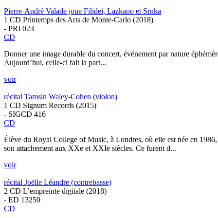
Pierre-André Valade joue Filidei, Lazkano et Srnka
1 CD Printemps des Arts de Monte-Carlo (2018)
- PRI 023
CD
Donner une image durable du concert, événement par nature éphémère, 
Aujourd’hui, celle-ci fait la part...
voir
récital Tamsin Waley-Cohen (violon)
1 CD Signum Records (2015)
- SIGCD 416
CD
Élève du Royal College of Music, à Londres, où elle est née en 198
son attachement aux XXe et XXIe siècles. Ce furent d...
voir
récital Joëlle Léandre (contrebasse)
2 CD L’empreinte digitale (2018)
- ED 13250
CD