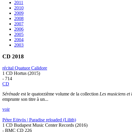
2011
2010
2009
2008
2007
2006
2005
2004
2003
CD 2018
récital Quatuor Calidore
1 CD Hortus (2015)
- 714
CD
Sérénade
est le quatorzième volume de la collection
Les musiciens et
emprunte son titre à un...
voir
Péter Eötvös | Paradise reloaded (Lilith)
1 CD Budapest Music Center Records (2016)
- BMC CD 226