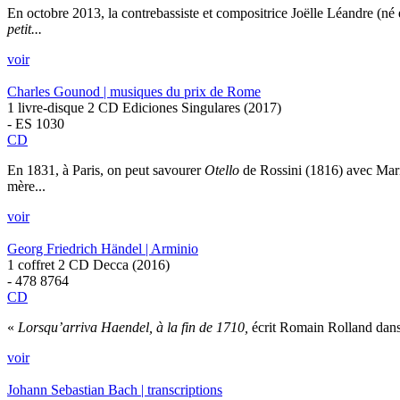
En octobre 2013, la contrebassiste et compositrice Joëlle Léandre (n
petit...
voir
Charles Gounod | musiques du prix de Rome
1 livre-disque 2 CD Ediciones Singulares (2017)
- ES 1030
CD
En 1831, à Paris, on peut savourer
Otello
de Rossini (1816) avec Maria
mère...
voir
Georg Friedrich Händel | Arminio
1 coffret 2 CD Decca (2016)
- 478 8764
CD
«
Lorsqu’arriva Haendel, à la fin de 1710,
écrit Romain Rolland dans
voir
Johann Sebastian Bach | transcriptions