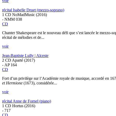
voir
récital Isabelle Druet (mezzo-soprano)
1 CD NoMadMusic (2016)
- NMM 038
CD
Chanter Shakespeare est le nouveau défi que s’est lancée le mezzo-so
récital de mélodies et de...
voir
Jean-Baptiste Lully | Alceste
2 CD Aparté (2017)
- AP 164
CD
Fort d’un privilège sur l’Académie royale de musique, accordé en 16
et Hermione
(1673), considérée...
voir
récital Anne de Fornel (piano)
1 CD Hortus (2016)
- 717
CD