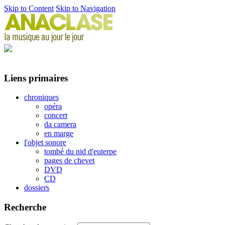
Skip to Content
Skip to Navigation
Liens primaires
chroniques
opéra
concert
da camera
en marge
l'objet sonore
tombé du nid d'euterpe
pages de chevet
DVD
CD
dossiers
Recherche