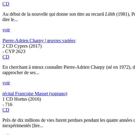
CD
Au début de la nouvelle qui donne son titre au recueil
Lilith
(1981), Pr
dire le...
voir
Pierre-Adrien Charpy | œuvres variées
2 CD Cypres (2017)
- CYP 2623
CD
En cherchant à mieux connaître Pierre-Adrien Charpy (né en 1972), do
rapprocher de ses...
voir
récital Françoise Masset (soprano)
1 CD Hortus (2016)
- 716
CD
Près de dix millions de vies furent perdues pendant les quatre années 
inexpérimentés [lire...