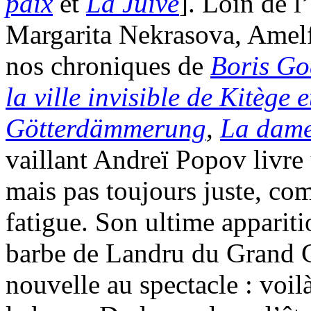
paix
et
La Juive
]. Loin de l
Margarita Nekrasova, Amelfa
nos chroniques de
Boris G
la ville invisible de Kitège 
Götterdämmerung
,
La dame
vaillant Andreï Popov livre
mais pas toujours juste, com
fatigue. Son ultime appariti
barbe de Landru du Grand G
nouvelle au spectacle : voi