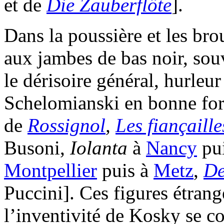
et de
Die Zauberflöte
].
Dans la poussière et les bro
aux jambes de bas noir, sou
le dérisoire général, hurleu
Schelomianski en bonne for
de
Rossignol
,
Les fiançaill
Busoni,
Iolanta
à
Nancy
pu
Montpellier
puis à
Metz
,
De
Puccini]. Ces figures étrang
l’inventivité de Kosky se co