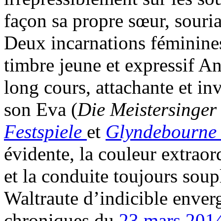
façon sa propre sœur, souria
Deux incarnations féminines
timbre jeune et expressif A
long cours, attachante et in
son Eva (
Die Meistersinger
Festspiele
et
Glyndebourne 
évidente, la couleur extraor
et la conduite toujours sou
Waltraute d’indicible enverg
chroniques du
23 mars 201