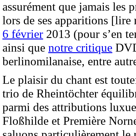
assurément que jamais les p
lors de ses apparitions [lir
6 février
2013 (pour s’en ten
ainsi que
notre critique
DVD 
berlinomilanaise, entre autr
Le plaisir du chant est tout
trio de Rheintöchter équilib
parmi des attributions lux
Floßhilde et Première Norn
saluons particulièrement le