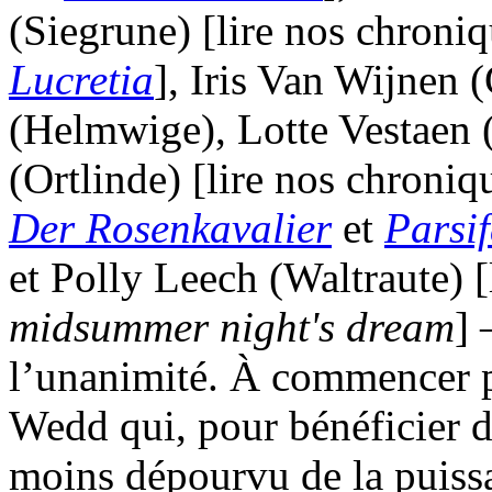
(Siegrune) [lire nos chroni
Lucretia
], Iris Van Wijnen
(Helmwige), Lotte Vestaen 
(Ortlinde) [lire nos chroni
Der Rosenkavalier
et
Parsif
et Polly Leech (Waltraute) [
midsummer night's dream
] 
l’unanimité. À commencer p
Wedd qui, pour bénéficier de
moins dépourvu de la puissa