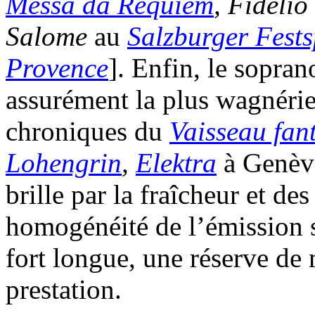
Messa da Requiem
, Fidelio
Salome
au
Salzburger Fests
Provence
]. Enfin, le sopra
assurément la plus wagnérien
chroniques du
Vaisseau fan
Lohengrin
,
Elektra
à Genèv
brille par la fraîcheur et de
homogénéité de l’émission s
fort longue, une réserve de
prestation.