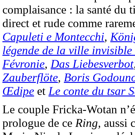
complaisance : la santé du 
direct et rude comme rareme
Capuleti e Montecchi
,
Köni
légende de la ville invisible
Févronie
,
Das Liebesverbot
Zauberflöte
,
Boris Godoun
Œdipe
et
Le conte du tsar 
Le couple Fricka-Wotan n’éta
prologue de ce
Ring,
aussi c