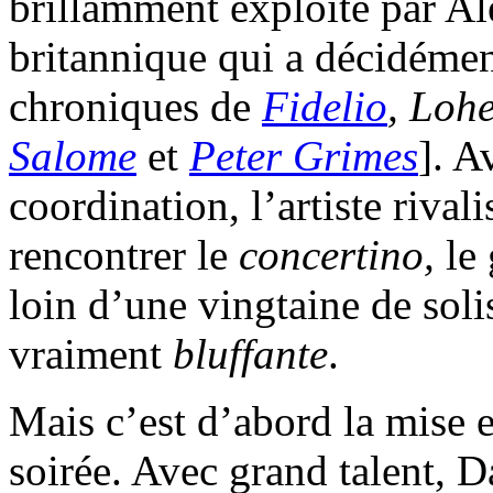
brillamment exploité par A
britannique qui a décidémen
chroniques de
Fidelio
, Loh
Salome
et
Peter Grimes
]. A
coordination, l’artiste rival
rencontrer le
concertino,
le
loin d’une vingtaine de soli
vraiment
bluffante
.
Mais c’est d’abord la mise e
soirée. Avec grand talent, 