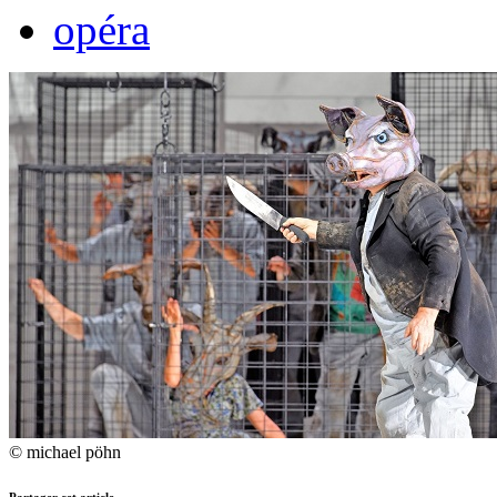
opéra
© michael pöhn