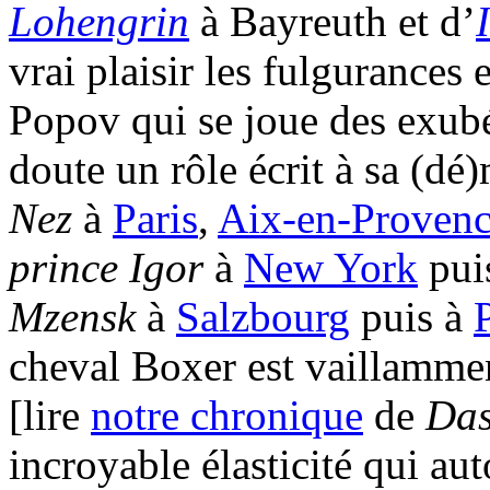
Lohengrin
à Bayreuth et d’
vrai plaisir les fulgurances 
Popov qui se joue des exubé
doute un rôle écrit à sa (dé
Nez
à
Paris
,
Aix-en-Proven
prince Igor
à
New York
pui
Mzensk
à
Salzbourg
puis à
cheval Boxer est vaillamme
[lire
notre chronique
de
Das
incroyable élasticité qui aut