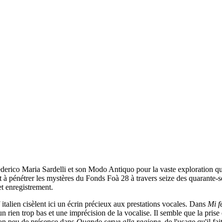
Federico Maria Sardelli et son Modo Antiquo pour la vaste exploration q
t à pénétrer les mystères du Fonds Foà 28 à travers seize des quarante-
t enregistrement.
f italien cisèlent ici un écrin précieux aux prestations vocales. Dans
Mi f
 rien trop bas et une imprécision de la vocalise. Il semble que la prise d
 son peu de présence dans
Quando serve alla ragione
, de l'usage qu'il f