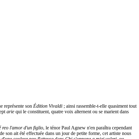
ue représente son
Édition Vivaldi
; ainsi rassemble-t-elle quasiment tout
sept
arie
qui le constituent, quatre voix alternent ou se marient dans
é reo l'amor d'un figlio
, le ténor Paul Agnew n'en paraîtra cependant
e son ait été effectuée dans un jour de petite forme, cet artiste nous
ait d'une couleur peu flatteuse dans
Chi s'oppone a miei voleri
, ou