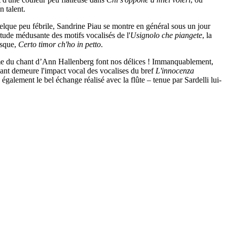
n talent.
elque peu fébrile, Sandrine Piau se montre en général sous un jour
titude médusante des motifs vocalisés de l'
Usignolo che piangete
, la
isque,
Certo timor ch'ho in petto
.
risme du chant d’Ann Hallenberg font nos délices ! Immanquablement,
nant demeure l'impact vocal des vocalises du bref
L'innocenza
galement le bel échange réalisé avec la flûte – tenue par Sardelli lui-