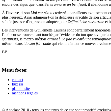
encore des aigus que, dans
Sei tiranna se un ben fedel
, il abandonne à
À l'inverse, si son
Moi cor s'io ti credessi
– par ailleurs exquisément c
plus heureux. Ainsi admirera-t-on la délicieuse gracilité de son articu
subtile justesse d'expression adoptée pour
Zeffiretti che sussurrate
et 
Les interventions de Guillemette Laurens sont parfaitement honorables
l'auditeur se trouvera tant touché par l'évidence du ton que ravi par l
sfortunata
, le mezzo suédois offrant à
Se fido rivedrò
une remarquable é
même – dans l'
Io son frà l'onde
qui vient refermer ce nouveau volume
BB
Menu footer
contact
flux rss
plan du site
mentions legales
© Anaclase 2010 - tous les contenus de ce site sont propriété exclusiv