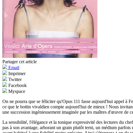
Partager cet article
Email
Imprimer
Twitter
Facebook
Myspace
On ne pourra que se féliciter qu'Opus 111 fasse aujourd'hui appel à 
ce que le bottin vivaldien compte aujourd'hui de mieux ! Nous invitan
une succession ingénieusement imaginée par les maîtres d'œuvre de ce
La sensibilité, l'élégance et la tonique expressivité des lectures du che
pas à son avantage, arborant un grain plutôt terni, un médium parfois un
ayant habitué à une fiabilité moins précaire. Ainsi s'étonnera-t-on de