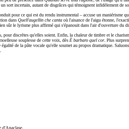
 un sort incertain, autant de disgrâces qui témoignent infidèlement de so
onduit pour ce qui est du rendu instrumental – accuse un maniérisme qu
lation dans
Quell'augellin che canta
où l'aisance de l'aigu étonne, l'exac
bien sûr le lyrisme plus affirmé qui s'épanouit dans l'air d'ouverture du d
, pour discrètes qu'elles soient. Enfin, la chaleur de timbre et le cha
a moelleuse souplesse de cette voix, dès
È barbaro quel cor
. Plus surpre
galité de la pâte vocale qu'elle soumet au propos dramatique. Saluons é
.
e d'Anaclase.