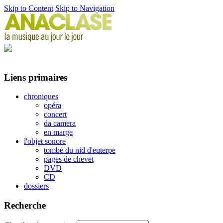
Skip to Content
Skip to Navigation
Liens primaires
chroniques
opéra
concert
da camera
en marge
l'objet sonore
tombé du nid d'euterpe
pages de chevet
DVD
CD
dossiers
Recherche