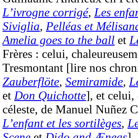
L’ivrogne corrigé
,
Les enfan
Siviglia
,
Pelléas et Mélisan
Amelia goes to the ball
et
L
Frères : celui, chaleureuse
Tresmontant [lire nos chro
Zauberflöte
,
Semiramide
,
L
et
Don Quichotte
], et celui
céleste, de Manuel Nuñez C
L’enfant et les sortilèges
,
Le
Scene
et
Dido and Æneas
].