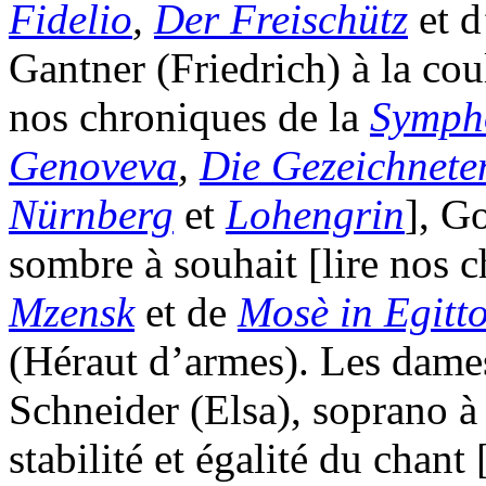
Fidelio
,
Der Freischütz
et d
Gantner (Friedrich) à la cou
nos chroniques de la
Symph
Genoveva
,
Die Gezeichnete
Nürnberg
et
Lohengrin
], G
sombre à souhait [lire nos 
Mzensk
et de
Mosè in Egitt
(Héraut d’armes). Les dames
Schneider (Elsa), soprano à 
stabilité et égalité du chant