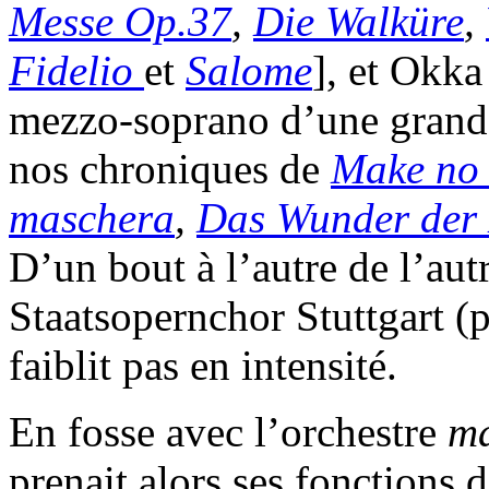
Messe Op.37
,
Die Walküre
,
Fidelio
et
Salome
], et Okk
mezzo-soprano d’une grande 
nos chroniques de
Make no 
maschera
,
Das Wunder der 
D’un bout à l’autre de l’aut
Staatsopernchor Stuttgart (
faiblit pas en intensité.
En fosse avec l’orchestre
ma
prenait alors ses fonctions 