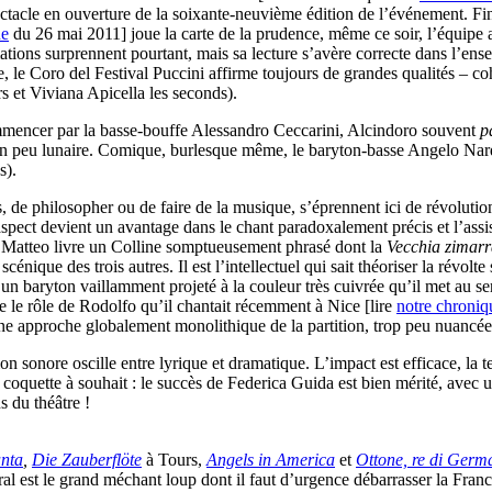
pectacle en ouverture de la soixante-neuvième édition de l’événement. Fi
ue
du 26 mai 2011] joue la carte de la prudence, même ce soir, l’équipe 
imations surprennent pourtant, mais sa lecture s’avère correcte dans l’e
e, le Coro del Festival Puccini affirme toujours de grandes qualités – co
s et Viviana Apicella les seconds).
commencer par la basse-bouffe Alessandro Ceccarini, Alcindoro souvent
p
un peu lunaire. Comique, burlesque même, le baryton-basse Angelo Nardi
s).
s, de philosopher ou de faire de la musique, s’éprennent ici de révoluti
 aspect devient un avantage dans le chant paradoxalement précis et l’ass
i Matteo livre un Colline somptueusement phrasé dont la
Vecchia zimar
cénique des trois autres. Il est l’intellectuel qui sait théoriser la révolt
un baryton vaillamment projeté à la couleur très cuivrée qu’il met au 
ve le rôle de Rodolfo qu’il chantait récemment à Nice [lire
notre chroniq
’une approche globalement monolithique de la partition, trop peu nuancé
n sonore oscille entre lyrique et dramatique. L’impact est efficace, la t
 coquette à souhait : le succès de Federica Guida est bien mérité, avec
s du théâtre !
anta
,
Die Zauberflöte
à Tours,
Angels in America
et
Ottone, re di Germ
al est le grand méchant loup dont il faut d’urgence débarrasser la Fran