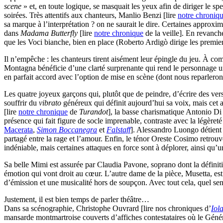
scene
» et, en toute logique, se masquait les yeux afin de diriger le s
soirées. Très attentifs aux chanteurs, Manlio Benzi [lire
notre chroniq
sa marque à l’interprétation ? on ne saurait le dire. Certaines approx
dans
Madama Butterfly
[lire
notre chronique
de la veille]. En revanch
que les Voci bianche, bien en place (Roberto Ardigò dirige les premier
Il n’empêche : les chanteurs tirent aisément leur épingle du jeu. À 
Montagna bénéficie d’une clarté surprenante qui rend le personnage 
en parfait accord avec l’option de mise en scène (dont nous reparleron
Les quatre joyeux garçons qui, plutôt que de peindre, d’écrire des ver
souffrir du
vibrato
généreux qui définit aujourd’hui sa voix, mais cet
[lire
notre chronique
de
Turandot
], la basse charismatique Antonio D
présence qui fait figure de socle imprenable, contraste avec la légèreté s
Macerata
,
Simon Boccanegra
et
Falstaff
]. Alessandro Luongo détient 
partagé entre la rage et l’amour. Enfin, le ténor Oreste Cosimo retrou
indéniable, mais certaines attaques en force sont à déplorer, ainsi qu
Sa belle Mimi est assurée par Claudia Pavone, soprano dont la définitio
émotion qui vont droit au cœur. L’autre dame de la pièce, Musetta, est
d’émission et une musicalité hors de soupçon. Avec tout cela, quel sen
Justement, il est bien temps de parler théâtre…
Dans sa scénographie, Christophe Ouvrard [lire nos chroniques d’
Iol
mansarde montmartroise couverts d’affiches contestataires où le Génér