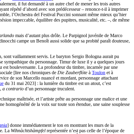
nalement, il fut demandé à un autre chef de mener les trois autres
ayant répété d’abord avec son prédécesseur – renonce-t-il à imprimer
nsemble, l’Orchestra del Festival Puccini sonnant même mieux qu’hier
hésion impeccable, équilibre des pupitres, musicalité, etc. –, de même
arlando
mais d’autant plus drôle. Le Parpignol juvénile de Marco
nocchi campe un Benoît aussi solide que sa probité paraît douteuse,
on, sont vaillamment servis. Le baryton Sergio Bologna aurait pu
ise sympathique du personnage. Timur de luxe il y a quelques jours
ra
est bouleversante. La profondeur du timbre, incarnée par une
e sociale [lire nos chroniques de
Die Zauberflöte
à
Toulon
et à
service de son Marcello nuancé et mordant, personnage attachant
ue
du 31 mai 2023] : la lumière du timbre est un atout, c’est
e,
a contrario
d’un personnage truculent.
echnique maîtrisée, et l’artiste prête au personnage une malice et une
 une homogénéité de la voix sur toute son étendue, une saine souplesse
ania
] donne immédiatement le ton en montrant les murs de la
ce. La
Wihnàchtshàmpfel
représentée n’est pas celle de l’époque de