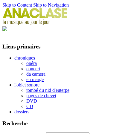
Skip to Content
Skip to Navigation
Liens primaires
chroniques
opéra
concert
da camera
en marge
l'objet sonore
tombé du nid d'euterpe
pages de chevet
DVD
CD
dossiers
Recherche