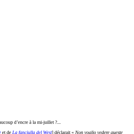
aucoup d’encre à la mi-juillet ?...
e
et de
La fanciulla del West
] déclarait «
Non voglio vedere queste