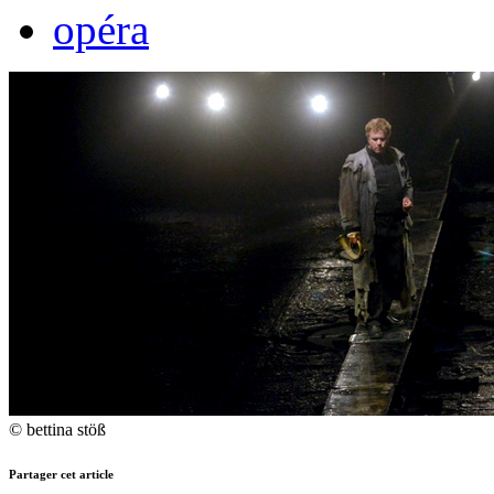
opéra
© bettina stöß
Partager cet article