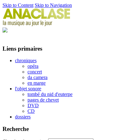
Skip to Content
Skip to Navigation
Liens primaires
chroniques
opéra
concert
da camera
en marge
l'objet sonore
tombé du nid d'euterpe
pages de chevet
DVD
CD
dossiers
Recherche