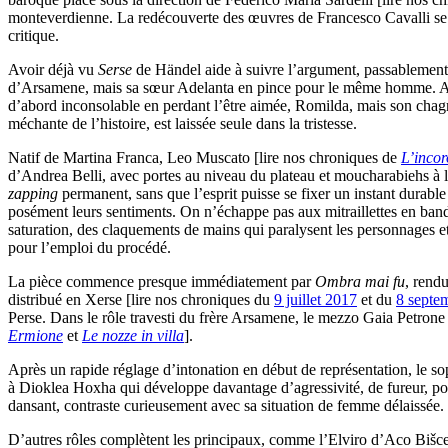
monteverdienne. La redécouverte des œuvres de Francesco Cavalli se pou
critique.
Avoir déjà vu
Serse
de Händel aide à suivre l’argument, passablement
d’Arsamene, mais sa sœur Adelanta en pince pour le même homme. Après
d’abord inconsolable en perdant l’être aimée, Romilda, mais son chagr
méchante de l’histoire, est laissée seule dans la tristesse.
Natif de Martina Franca, Leo Muscato [lire nos chroniques de
L’incor
d’Andrea Belli, avec portes au niveau du plateau et moucharabiehs à l
zapping
permanent, sans que l’esprit puisse se fixer un instant durabl
posément leurs sentiments. On n’échappe pas aux mitraillettes en bandou
saturation, des claquements de mains qui paralysent les personnages et s
pour l’emploi du procédé.
La pièce commence presque immédiatement par
Ombra mai fu
, rend
distribué en Xerse [lire nos chroniques du
9 juillet 2017
et du
8 septe
Perse. Dans le rôle travesti du frère Arsamene, le mezzo Gaia Petrone
Ermione
et
Le nozze in villa
].
Après un rapide réglage d’intonation en début de représentation, le sop
à Dioklea Hoxha qui développe davantage d’agressivité, de fureur, pour 
dansant, contraste curieusement avec sa situation de femme délaissée.
D’autres rôles complètent les principaux, comme l’Elviro d’Aco Bišcev