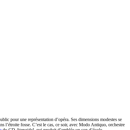
u public pour une représentation d’opéra. Ses dimensions modestes se
ns l’étroite fosse. C’est le cas, ce soir, avec Modo Antiquo, orchestre
e
du CD
Atenaide
], qui produit d’emblée un son d’école