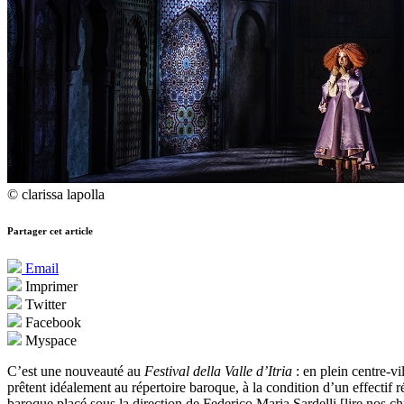
© clarissa lapolla
Partager cet article
Email
Imprimer
Twitter
Facebook
Myspace
C’est une nouveauté au
Festival della Valle d’Itria
: en plein centre-v
prêtent idéalement au répertoire baroque, à la condition d’un effectif 
baroque placé sous la direction de Federico Maria Sardelli [lire nos 