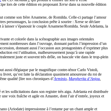
cipe lors de cette édition en proposant
Xerse
dans sa nouvelle édition
out comme son frère Arsamene, de Romilda. Celle-ci partage l’amour
es personnages, la conclusion prête à sourire : Xerse se déclare
nt à laisser s’épanouir le couple Arsamene/Romilda. Seule Adelanta, la
vivante et colorée dans la scénographie aux images orientales
êmement nombreuses dans l’ouvrage, donnant parfois l’impression d’un
succession, donnant aussi l’occasion aux protagonistes d’exprimer plus
roduction est l’utilisation, malheureusement jusqu’à une rapide
ralement juste et souvent très drôle, on bascule vite dans le trop-plein
out aussi élégiaque par le magnifique contre-ténor Carlo Vistoli,
du livret, qu’est faite la déclaration quasiment amoureuse du roi de
ême qualité [lire nos chroniques d’
Arminio
,
Margherita d’Anjou
,
les sollicitations dans son registre très aigu. Adelanta est distribuée
 une voix fraîche et agile en Amastre, dont l’air d’entrée, joyeux et
emano (Ariodate) impressionne à l’entame par un chant ample et