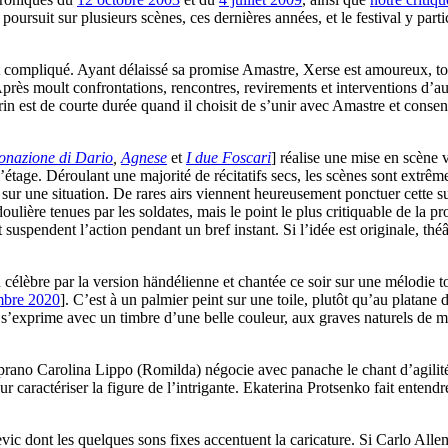
rsuit sur plusieurs scènes, ces dernières années, et le festival y parti
 compliqué. Ayant délaissé sa promise Amastre, Xerse est amoureux, t
 moult confrontations, rencontres, revirements et interventions d’autr
in est de courte durée quand il choisit de s’unir avec Amastre et conse
onazione di Dario
,
Agnese
et
I due Foscari
] réalise une mise en scène 
’étage. Déroulant une majorité de récitatifs secs, les scènes sont extr
e sur une situation. De rares airs viennent heureusement ponctuer cette 
lière tenues par les soldates, mais le point le plus critiquable de la p
uspendent l’action pendant un bref instant. Si l’idée est originale, théât
u célèbre par la version händélienne et chantée ce soir sur une mélodie t
mbre 2020
]. C’est à un palmier peint sur une toile, plutôt qu’au platane 
 s’exprime avec un timbre d’une belle couleur, aux graves naturels de m
rano Carolina Lippo (Romilda) négocie avec panache le chant d’agilité et 
caractériser la figure de l’intrigante. Ekaterina Protsenko fait entendre
ic dont les quelques sons fixes accentuent la caricature. Si Carlo All