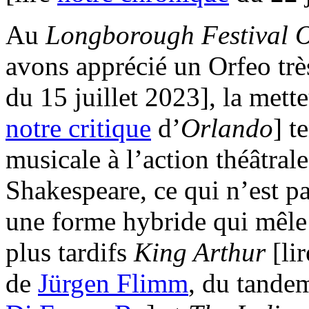
Au
Longborough Festival 
avons apprécié un Orfeo très
du 15 juillet 2023], la mett
notre critique
d’
Orlando
] t
musicale à l’action théâtrale
Shakespeare, ce qui n’est pa
une forme hybride qui mêle m
plus tardifs
King Arthur
[li
de
Jürgen Flimm
, du tand