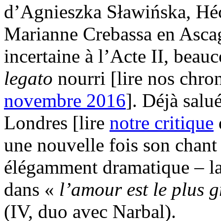
d’Agnieszka Sławińska, Héc
Marianne Crebassa en Ascagn
incertaine à l’Acte II, beau
legato
nourri [lire nos chr
novembre 2016
]. Déjà salu
Londres [lire
notre critique
une nouvelle fois son chant
élégamment dramatique – la 
dans «
l’amour est le plus 
(IV, duo avec Narbal).