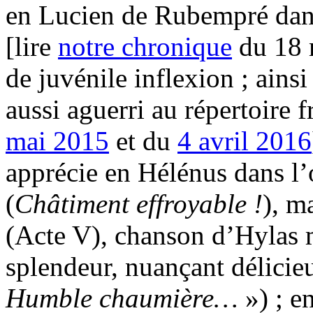
en Lucien de Rubempré da
[lire
notre chronique
du 18 
de juvénile inflexion ; ainsi
aussi aguerri au répertoire 
mai 2015
et du
4 avril 2016
apprécie en Hélénus dans l’
(
Châtiment effroyable !
), m
(Acte V), chanson d’Hylas 
splendeur, nuançant délicie
Humble chaumière…
») ; e