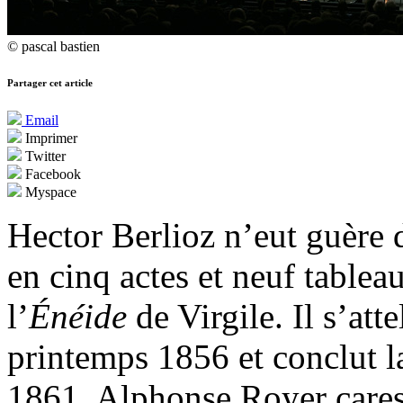
© pascal bastien
Partager cet article
Email
Imprimer
Twitter
Facebook
Myspace
Hector Berlioz n’eut guère 
en cinq actes et neuf tablea
l’
Énéide
de Virgile. Il s’att
printemps 1856 et conclut la
1861, Alphonse Royer cares