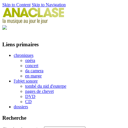
Skip to Content
Skip to Navigation
Liens primaires
chroniques
opéra
concert
da camera
en marge
l'objet sonore
tombé du nid d'euterpe
pages de chevet
DVD
CD
dossiers
Recherche