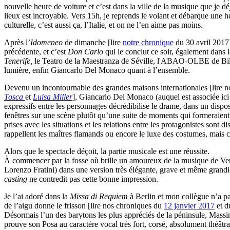
nouvelle heure de voiture et c’est dans la ville de la musique que je d
lieux est incroyable. Vers 15h, je reprends le volant et débarque une h
culturelle, c’est aussi ça, l’Italie, et on ne l’en aime pas moins.
Après l’
Idomeneo
de dimanche [lire
notre chronique
du 30 avril 2017]
précédente, et c’est
Don Carlo
qui le conclut ce soir, également dans 
Tenerife,
le Teatro de la Maestranza de Séville, l'ABAO-OLBE de Bilb
lumière, enfin Giancarlo Del Monaco quant à l’ensemble.
Devenu un incontournable des grandes maisons internationales [lire 
Tosca
et
Luisa Miller
], Giancarlo Del Monaco (auquel est associée ic
expressifs entre les personnages décrédibilise le drame, dans un dispo
fenêtres sur une scène plutôt qu’une suite de moments qui formeraient
prises avec les situations et les relations entre les protagonistes sont 
rappellent les maîtres flamands ou encore le luxe des costumes, mais c’e
Alors que le spectacle déçoit, la partie musicale est une réussite.
À commencer par la fosse où brille un amoureux de la musique de Verd
Lorenzo Fratini) dans une version très élégante, grave et même grandio
casting
ne contredit pas cette bonne impression.
Je l’ai adoré dans la
Missa di Requiem
à Berlin et mon collègue n’a pa
de l’aigu donne le frisson [lire nos chroniques du
12 janvier 2017
et 
Désormais l’un des barytons les plus appréciés de la péninsule, Mass
prouve son Posa au caractère vocal très fort, corsé, absolument théât