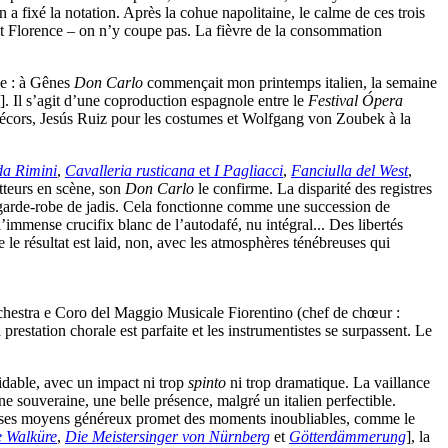
 a fixé la notation. Après la cohue napolitaine, le calme de ces trois
rcit Florence – on n’y coupe pas. La fièvre de la consommation
le : à Gênes
Don Carlo
commençait mon printemps italien, la semaine
. Il s’agit d’une coproduction espagnole entre le
Festival Ópera
écors, Jesús Ruiz pour les costumes et Wolfgang von Zoubek à la
da Rimini
,
Cavalleria rusticana
et
I Pagliacci
,
Fanciulla del West
,
tteurs en scène, son
Don Carlo
le confirme. La disparité des registres
la garde-robe de jadis. Cela fonctionne comme une succession de
mmense crucifix blanc de l’autodafé, nu intégral... Des libertés
e le résultat est laid, non, avec les atmosphères ténébreuses qui
rchestra e Coro del Maggio Musicale Fiorentino (chef de chœur :
prestation chorale est parfaite et les instrumentistes se surpassent. Le
midable, avec un impact ni trop
spinto
ni trop dramatique. La vaillance
ne souveraine, une belle présence, malgré un italien perfectible.
 de ses moyens généreux promet des moments inoubliables, comme le
e Walküre
,
Die Meistersinger von Nürnberg
et
Götterdämmerung
], la