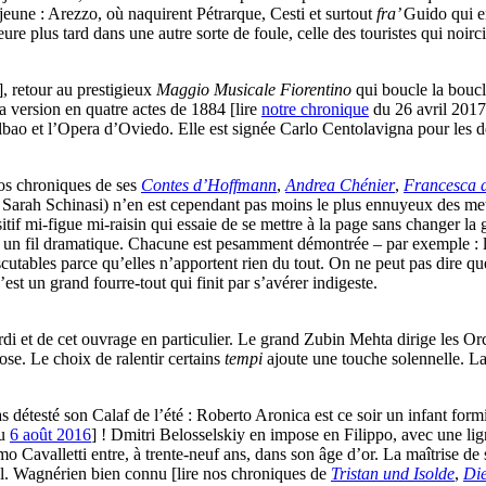
éjeune : Arezzo, où naquirent Pétrarque, Cesti et surtout
fra’
Guido qui en
eure plus tard dans une autre sorte de foule, celle des touristes qui noi
, retour au prestigieux
Maggio Musicale Fiorentino
qui boucle la bouc
la version en quatre actes de 1884 [lire
notre chronique
du 26 avril 2017]
ao et l’Opera d’Oviedo. Elle est signée Carlo Centolavigna pour les d
nos chroniques de ses
Contes d’Hoffmann
,
Andrea Chénier
,
Francesca 
i Sarah Schinasi) n’en est cependant pas moins le plus ennuyeux des me
sitif mi-figue mi-raisin qui essaie de se mettre à la page sans changer 
 un fil dramatique. Chacune est pesamment démontrée – par exemple : l’i
discutables parce qu’elles n’apportent rien du tout. On ne peut pas dire qu
st un grand fourre-tout qui finit par s’avérer indigeste.
i et de cet ouvrage en particulier. Le grand Zubin Mehta dirige les O
se. Le choix de ralentir certains
tempi
ajoute une touche solennelle. La 
s détesté son Calaf de l’été : Roberto Aronica est ce soir un infant for
du
6 août 2016
] ! Dmitri Belosselskiy en impose en Filippo, avec une lig
imo Cavalletti entre, à trente-neuf ans, dans son âge d’or. La maîtrise
ral. Wagnérien bien connu [lire nos chroniques de
Tristan und Isolde
,
Di