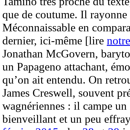
Tamino très proche du texte,
que de coutume. Il rayonne 
Méconnaissable en comparai
dernier, ici-même [lire
notr
Jonathan McGovern, baryton
un Papageno attachant, émou
qu’on ait entendu. On retrou
James Creswell, souvent pré
wagnériennes : il campe un S
bienveillant et un peu effra