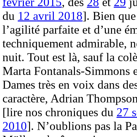
février 2015
, des
28
et
29
ju
du
12 avril 2018
]. Bien que
l’agilité parfaite et d’une é
techniquement admirable, n
nuit. Tout est là, sauf la co
Marta Fontanals-Simmons et
Dames très en voix dans de
caractère, Adrian Thompson
[lire nos chroniques du
27 
2010
]. N’oublions pas la P