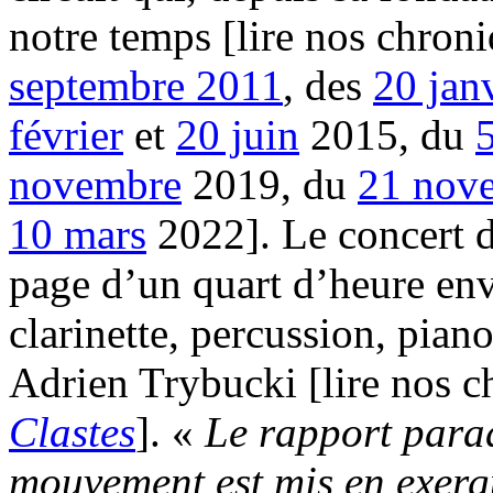
notre temps [lire nos chron
septembre 2011
, des
20 jan
février
et
20 juin
2015, du
novembre
2019, du
21 nov
10 mars
2022]. Le concert 
page d’un quart d’heure env
clarinette, percussion, piano
Adrien Trybucki [lire nos 
Clastes
]. «
Le rapport parad
mouvement est mis en exerg