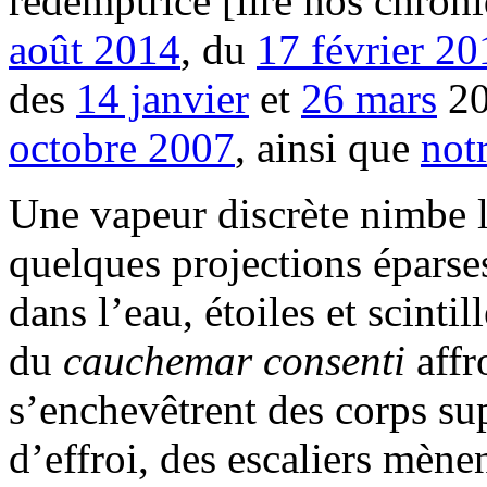
rédemptrice [lire nos chron
août 2014
, du
17 février 20
des
14 janvier
et
26 mars
20
octobre 2007
, ainsi que
notr
Une vapeur discrète nimbe le
quelques projections éparses,
dans l’eau, étoiles et scint
du
cauchemar consenti
affr
s’enchevêtrent des corps su
d’effroi, des escaliers mène