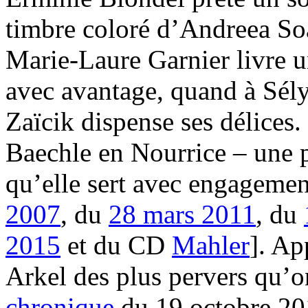
timbre coloré d’Andreea So
Marie-Laure Garnier livre u
avec avantage, quand à Sély
Zaïcik dispense ses délices.
Baechle en Nourrice – une pa
qu’elle sert avec engagemen
2007
, du
28 mars 2011
, du
2015
et du CD
Mahler
]. Ap
Arkel des plus pervers qu’on
chronique
du 19 octobre 201