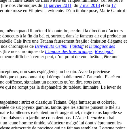
age la clarté idéale de Lars Piselé en Triquet lumineux. On retrouve
 [lire nos chroniques du
11 janvier 2011
, du
7 mai 2013
et du
17
ertoire russe en Filipievna évidente. D’un timbre posé, Marie Gautrot
, même quand il prétend le contraire, ce dont la direction d’acteurs
 douceurs à la fin du bal et, surtout, dans le fameux air qui prélude au
belle Cals livre une Tatiana faussement fragile ; émission élégante et
re nos chroniques de
Benvenuto Cellini
,
Falstaff
et
Dialogues des
s [lire nos chroniques de
L'amour des trois oranges
,
Rossignol
,
emeure difficile à cerner peut, d’un point de vue théâtral, être une
conceptions, non sans espièglerie, au besoin. Avec la précieuse
thétique et passionnant qui déroge habilement à l’attendu. Placé en
une coiffeuse, signalant un parcours qu’on dira
sans issu
.
ive qui ne rompt pas la diaphanéité du tableau liminaire. Le lever de
agonistes : strict et classique Tatiana, Olga fantasque et colorée,
ntée de six joyeux gamins, tandis que les adultes puisent le thé au
 quatre habilleuses exécutent un étrange rituel, magie dans laquelle se
 frondaisons du jardin ne consolent pas. L’Acte II
carole
un bal
est un jeune homme timide, séducteur malgré lui dont s’éprennent les
este aristocratie de province qui ne fait pas semblant. Lorsque point