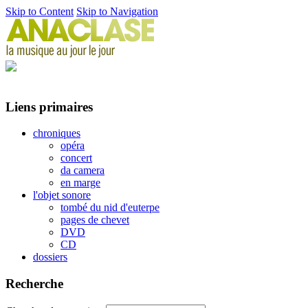
Skip to Content
Skip to Navigation
Liens primaires
chroniques
opéra
concert
da camera
en marge
l'objet sonore
tombé du nid d'euterpe
pages de chevet
DVD
CD
dossiers
Recherche