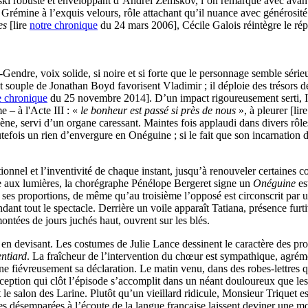
tski robuste et enveloppant d’Andreï Zemskov, l’on remarque avec avant
 Grémine à l’exquis velours, rôle attachant qu’il nuance avec générosité
ses
[lire
notre chronique
du 24 mars 2006], Cécile Galois réintègre le rép
re, voix solide, si noire et si forte que le personnage semble sérieux
t souple de Jonathan Boyd favorisent Vladimir ; il déploie des trésors de
e chronique
du 25 novembre 2014]. D’un impact rigoureusement serti, Isa
e – à l'Acte III : «
le bonheur est passé si près de nous
», à pleurer [li
ène, servi d’un organe caressant. Maintes fois applaudi dans divers rôle
tefois un rien d’envergure en Onéguine ; si le fait que son incarnation d
tionnel et l’inventivité de chaque instant, jusqu’à renouveler certaines 
e aux lumières, la chorégraphe Pénélope Bergeret signe un
Onéguine
es
 ses proportions, de même qu’au troisième l’opposé est circonscrit par 
ant tout le spectacle. Derrière un voile apparaît Tatiana, présence furt
ontées de jours juchés haut, ouvrent sur les blés.
e en devisant. Les costumes de Julie Lance dessinent le caractère des prot
entiard
. La fraîcheur de l’intervention du chœur est sympathique, agréme
ffonne fiévreusement sa déclaration. Le matin venu, dans des robes-lettres
ception qui clôt l’épisode s’accomplit dans un néant douloureux que les
le salon des Larine. Plutôt qu’un vieillard ridicule, Monsieur Triquet 
 désemparées à l’écoute de la langue française laissent deviner une mod