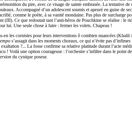
 prémonition du pire, avec ce visage de sainte embrasée. La tentative de 
s bouleaux. Accompagné d’un adolescent soumis et apeuré en guise de se
sacrifié, comme le poète, à sa vanité mondaine. Pas plus de surcharge po
t (III). Ce que redoutait tant l’anti-héros de Pouchkine se réalise : le r
our lui. Une seule chose à faire : fermer les volets. Chapeau !
s-en les cornistes pour leurs interventions ô combien nuancées (Khalil 
tempo
s’assagit dans les moments choraux, ce qui n’évite pas d’infimes 
, exaltation ?... La fosse confirme sa relative platitude durant l’acte m
 ! Voilà une option courageuse : l’orchestre s’infiltre dans le point de v
ersion
du cynique poseur.