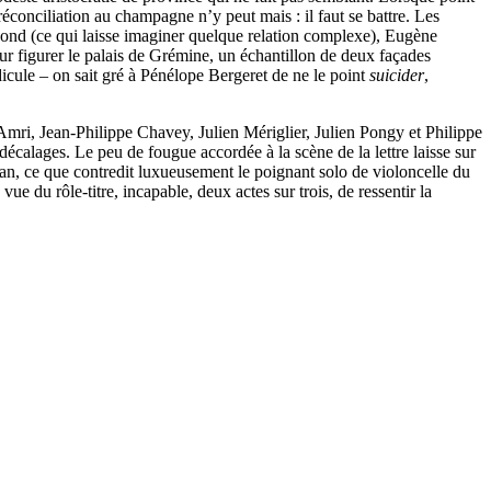
réconciliation au champagne n’y peut mais : il faut se battre. Les
cond (ce qui laisse imaginer quelque relation complexe), Eugène
ur figurer le palais de Grémine, un échantillon de deux façades
idicule – on sait gré à Pénélope Bergeret de ne le point
suicider
,
Amri, Jean-Philippe Chavey, Julien Mériglier, Julien Pongy et Philippe
décalages. Le peu de fougue accordée à la scène de la lettre laisse sur
édian, ce que contredit luxueusement le poignant solo de violoncelle du
ue du rôle-titre, incapable, deux actes sur trois, de ressentir la