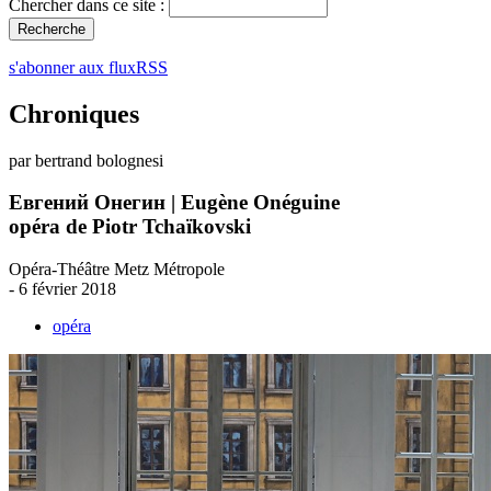
Chercher dans ce site :
s'abonner aux fluxRSS
Chroniques
par bertrand bolognesi
Евгений Онегин | Eugène Onéguine
opéra de Piotr Tchaïkovski
Opéra-Théâtre Metz Métropole
- 6 février 2018
opéra