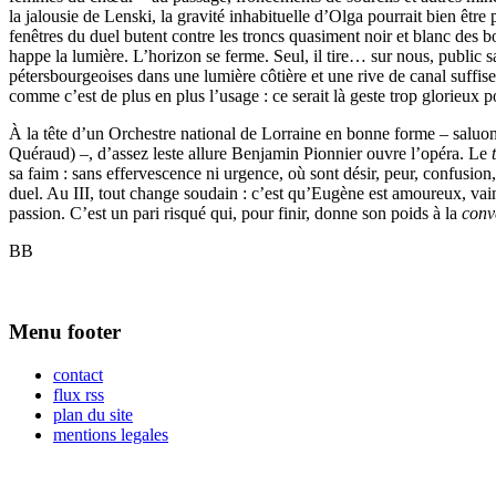
la jalousie de Lenski, la gravité inhabituelle d’Olga pourrait bien être
fenêtres du duel butent contre les troncs quasiment noir et blanc de
happe la lumière. L’horizon se ferme. Seul, il tire… sur nous, public 
pétersbourgeoises dans une lumière côtière et une rive de canal suffisen
comme c’est de plus en plus l’usage : ce serait là geste trop glorieux p
À la tête d’un Orchestre national de Lorraine en bonne forme – saluon
Quéraud) –, d’assez leste allure Benjamin Pionnier ouvre l’opéra. Le
sa faim : sans effervescence ni urgence, où sont désir, peur, confusion
duel. Au III, tout change soudain : c’est qu’Eugène est amoureux, vaincu
passion. C’est un pari risqué qui, pour finir, donne son poids à la
conv
BB
Menu footer
contact
flux rss
plan du site
mentions legales