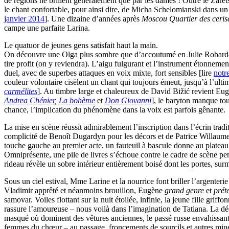
de régions ne brillent généralement que par les dames ! Outre le Zare
le chant confortable, pour ainsi dire, de Micha Schelomianski dans un
janvier 2014
]. Une dizaine d’années après
Moscou Quartier des ceri
campe une parfaite Larina.
Le quatuor de jeunes gens satisfait haut la main.
On découvre une Olga plus sombre que d’accoutumé en Julie Robard-Gend
tire profit (on y reviendra). L’aigu fulgurant et l’instrument étonnemen
duel, avec de superbes attaques en voix mixte, fort sensibles [lire
notr
couleur volontaire cisèlent un chant qui toujours émeut, jusqu’à l’ultim
carmélites
]. Au timbre large et chaleureux de David Bižić revient Eug
Andrea Chénier
,
La bohème
et
Don Giovanni
], le baryton manque tou
chance, l’implication du phénomène dans la voix est parfois gênante.
La mise en scène réussit admirablement l’inscription dans l’écrin tradi
complicité de Benoît Dugardyn pour les décors et de Patrice Willaum
touche gauche au premier acte, un fauteuil à bascule donne au plateau
Omniprésente, une pile de livres s’échoue contre le cadre de scène pend
rideau révèle un sobre intérieur entièrement boisé dont les portes, surm
Sous un ciel estival, Mme Larine et la nourrice font briller l’argenteri
Vladimir apprêté et néanmoins brouillon, Eugène
grand genre
et
prét
samovar. Voiles flottant sur la nuit étoilée, infinie, la jeune fille gri
rassure l’amoureuse – nous voilà dans l’imagination de Tatiana. La dé
masqué où dominent des vêtures anciennes, le passé russe envahissant 
femmes du chœur – au passage, froncements de sourcils et autres mines