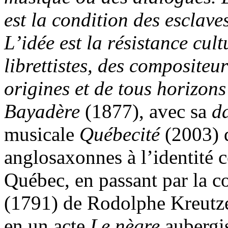
est la condition des esclave
L’idée est la résistance cul
librettistes, des compositeu
origines et de tous horizons
Bayadère
(1877), avec sa
d
musicale
Québecité
(2003) q
anglosaxonnes à l’identité
Québec, en passant par la 
(1791) de Rodolphe Kreutzer 
en un acte
Le nègre
aubergi