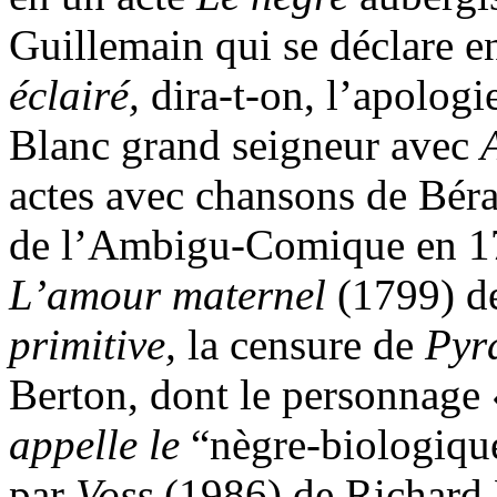
Guillemain qui se déclare e
éclairé,
dira-t-on, l’apolog
Blanc grand seigneur avec
actes avec chansons de Bér
de l’Ambigu-Comique en 17
L’amour maternel
(1799) de
primitive,
la censure de
Pyr
Berton, dont le personnage
appelle le
“nègre-biologique-
par
Voss
(1986) de Richard 