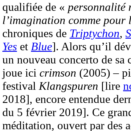
qualifiée de «
personnalité
l’imagination comme pour l
chroniques de
Triptychon
,
S
Yes
et
Blue
]. Alors qu’il dé
un nouveau concerto de sa c
joue ici
crimson
(2005) – pi
festival
Klangspuren
[lire
n
2018], encore entendue der
du 5 février 2019]. Ce grand
méditation, ouvert par des 