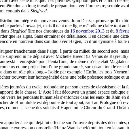
accord avec cette musique. Les préludes symphoniques et la mort de Sieg
eut-être due au long travail de préparation avec l’orchestre, semble avoi
 tant conquis dans
Siegfried.
la distribution intègre de nouveaux venus. John Daszak prouve qu’il maîtr
le parfois hors-sujet, mais il tient une ligne mélodique claire tout au l
e dans
Siegfried
[lire nos chroniques du
16 novembre 2013
et du
8 févri
 que les aigus. Sans entrainer de défaillance, il en découle une diction
encore en noirceur dans son duo avec Hagen, ici d’un cynisme à toute ép
tiguer franchement dans l’aigu, à partir du milieu du second acte, ma
 ne surprend ni ne déplait avec Michelle Breedt (la Venus de Bayreuth) q
 Janowski – enregistré pour PentaTone, de même qu’elle était Magdalen
couleurs et une projection d’une grande rareté, surpassant tout le reste 
re dans un rôle plus long – Isolde par exemple ! Enfin, les trois Norn
intöchter trouvent leur homogénéité dans une belle présence scénique et 
ières journées du cycle, redondante par son excès de classicisme et la 
er rapporté de la chasse. L’Acte I fait découvrir un grand espace cubique
n verra les pendants humanisés s’enfoncer dans les eaux du Rhin en de
ocher de Brünnhilde est dépouillé de tout ajout, sauf au Prologue où rev
ites, comme la scène des soldats d’Hagen où le Chœur du Grand Théâtre es
en apporter à ce qui déjà fut effectué sur l’œuvre depuis des décennies, 
ante expression corporelle (Heinz Wanitschek) qui, tout en laissant trop