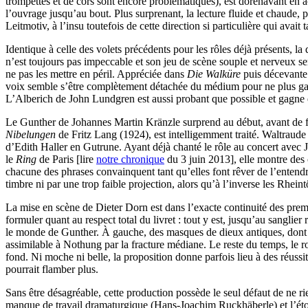
trompettes et de cors sont encore problématiques), est dorénavant en 
l’ouvrage jusqu’au bout. Plus surprenant, la lecture fluide et chaude, p
Leitmotiv, à l’insu toutefois de cette direction si particulière qui avait
Identique à celle des volets précédents pour les rôles déjà présents, 
n’est toujours pas impeccable et son jeu de scène souple et nerveux semb
ne pas les mettre en péril. Appréciée dans
Die Walküre
puis décevant
voix semble s’être complètement détachée du médium pour ne plus garder
L’Alberich de John Lundgren est aussi probant que possible et gagne 
Le Gunther de Johannes Martin Kränzle surprend au début, avant de fa
Nibelungen
de Fritz Lang (1924), est intelligemment traité. Waltraude
d’Edith Haller en Gutrune. Ayant déjà chanté le rôle au concert avec
le
Ring
de Paris [lire
notre chronique
du 3 juin 2013], elle montre des 
chacune des phrases convainquent tant qu’elles font rêver de l’entend
timbre ni par une trop faible projection, alors qu’à l’inverse les Rhe
La mise en scène de Dieter Dorn est dans l’exacte continuité des prem
formuler quant au respect total du livret : tout y est, jusqu’au sangli
le monde de Gunther. À gauche, des masques de dieux antiques, dont o
assimilable à Nothung par la fracture médiane. Le reste du temps, le r
fond. Ni moche ni belle, la proposition donne parfois lieu à des réuss
pourrait flamber plus.
Sans être désagréable, cette production possède le seul défaut de ne ri
manque de travail dramaturgique (Hans-Joachim Ruckhäberle) et l’étonn