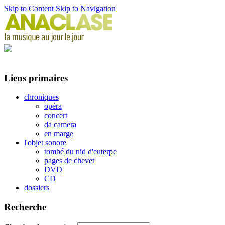
Skip to Content
Skip to Navigation
Liens primaires
chroniques
opéra
concert
da camera
en marge
l'objet sonore
tombé du nid d'euterpe
pages de chevet
DVD
CD
dossiers
Recherche