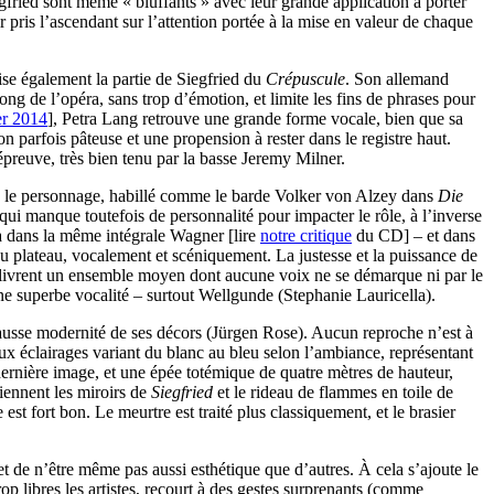
fried sont même « bluffants » avec leur grande application à porter
r pris l’ascendant sur l’attention portée à la mise en valeur de chaque
ise également la partie de Siegfried du
Crépuscule
. Son allemand
ong de l’opéra, sans trop d’émotion, et limite les fins de phrases pour
er 2014
], Petra Lang retrouve une grande forme vocale, bien que sa
 parfois pâteuse et une propension à rester dans le registre haut.
reuve, très bien tenu par la basse Jeremy Milner.
is le personnage, habillé comme le barde Volker von Alzey dans
Die
ui manque toutefois de personnalité pour impacter le rôle, à l’inverse
a dans la même intégrale Wagner [lire
notre critique
du CD] – et dans
du plateau, vocalement et scéniquement. La justesse et la puissance de
en livrent un ensemble moyen dont aucune voix ne se démarque ni par le
une superbe vocalité – surtout Wellgunde (Stephanie Lauricella).
fausse modernité de ses décors (Jürgen Rose). Aucun reproche n’est à
 aux éclairages variant du blanc au bleu selon l’ambiance, représentant
rnière image, et une épée totémique de quatre mètres de hauteur,
iennent les miroirs de
Siegfried
et le rideau de flammes en toile de
t fort bon. Le meurtre est traité plus classiquement, et le brasier
et de n’être même pas aussi esthétique que d’autres. À cela s’ajoute le
 libres les artistes, recourt à des gestes surprenants (comme