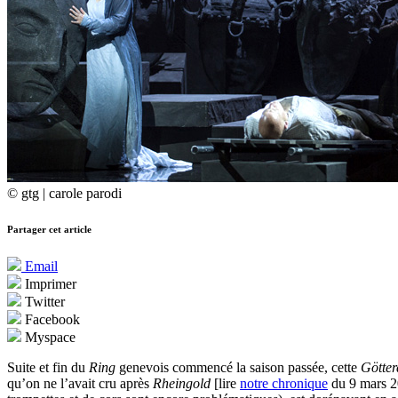
© gtg | carole parodi
Partager cet article
Email
Imprimer
Twitter
Facebook
Myspace
Suite et fin du
Ring
genevois commencé la saison passée, cette
Götte
qu’on ne l’avait cru après
Rheingold
[lire
notre chronique
du 9 mars 20