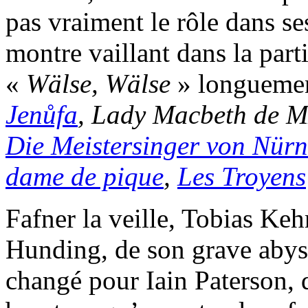
pas vraiment le rôle dans se
montre vaillant dans la part
«
Wälse, Wälse
» longuement
Jenůfa
, Lady Macbeth de 
Die Meistersinger von Nür
dame de pique
,
Les Troyens
Fafner la veille, Tobias Ke
Hunding, de son grave abys
changé pour Iain Paterson, d