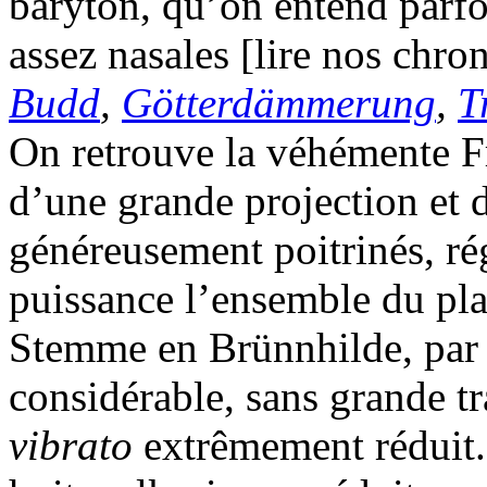
baryton, qu’on entend parfo
assez nasales [lire nos chr
Budd
,
Götterdämmerung
,
T
On retrouve la véhémente F
d’une grande projection et d
généreusement poitrinés, ré
puissance l’ensemble du pla
Stemme en Brünnhilde, par 
considérable, sans grande t
vibrato
extrêmement réduit.