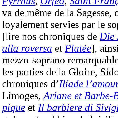
Pyrrhus
,
Orfeo
,
Saint Franç
va de même de la Sagesse, d
loyalement servies par le s
[lire nos chroniques de
Die 
alla roversa
et
Platée
], ain
mezzo-soprano remarquablem
les parties de la Gloire, Sid
chroniques d’
Iliade l’amou
Limoges,
Ariane et Barbe-
pique
et
Il barbiere di Sivig