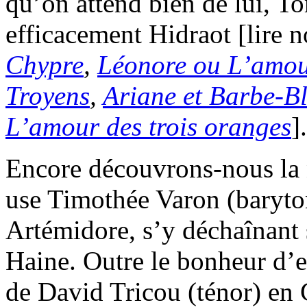
qu’on attend bien de lui, 
efficacement Hidraot [lire 
Chypre
,
Léonore ou L’amou
Troyens
,
Ariane et Barbe-B
L’amour des trois oranges
].
Encore découvrons-nous la 
use Timothée Varon (baryto
Artémidore, s’y déchaînant 
Haine. Outre le bonheur d’en
de David Tricou (ténor) en C