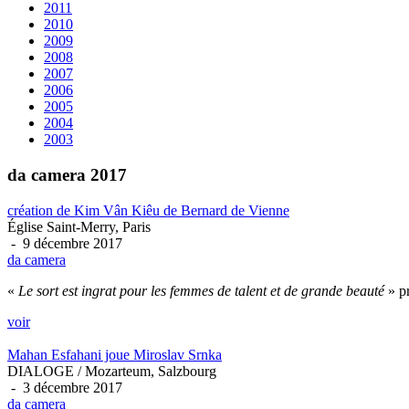
2011
2010
2009
2008
2007
2006
2005
2004
2003
da camera 2017
création de Kim Vân Kiêu de Bernard de Vienne
Église Saint-Merry, Paris
- 9 décembre 2017
da camera
«
Le sort est ingrat pour les femmes de talent et de grande beauté
» p
voir
Mahan Esfahani joue Miroslav Srnka
DIALOGE / Mozarteum, Salzbourg
- 3 décembre 2017
da camera