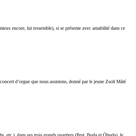
mieux encore, lui ressemble), si se présente avec amabilité dans ce
un concert d’orgue que nous assistons, donné par le jeune Zsolt Máté
, etc.), dans ses trois grands quartiers (Pest, Buda et Óbuda), le