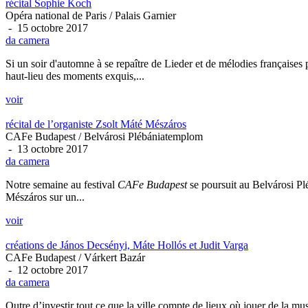
récital Sophie Koch
Opéra national de Paris / Palais Garnier
- 15 octobre 2017
da camera
Si un soir d'automne à se repaître de Lieder et de mélodies françaises 
haut-lieu des moments exquis,...
voir
récital de l’organiste Zsolt Máté Mészáros
CAFe Budapest / Belvárosi Plébániatemplom
- 13 octobre 2017
da camera
Notre semaine au festival
CAFe Budapest
se poursuit au Belvárosi Pl
Mészáros sur un...
voir
créations de János Decsényi, Máte Hollós et Judit Varga
CAFe Budapest / Várkert Bazár
- 12 octobre 2017
da camera
Outre d’investir tout ce que la ville compte de lieux où jouer de la m