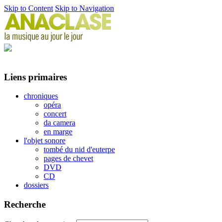
Skip to Content
Skip to Navigation
Liens primaires
chroniques
opéra
concert
da camera
en marge
l'objet sonore
tombé du nid d'euterpe
pages de chevet
DVD
CD
dossiers
Recherche