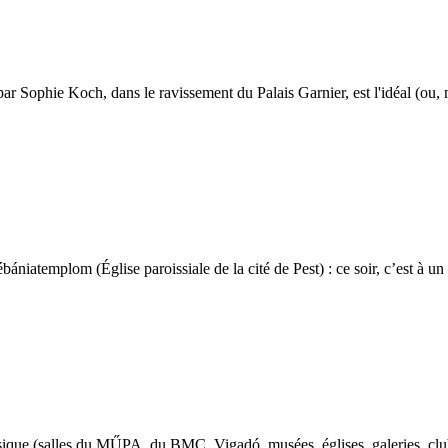
par Sophie Koch, dans le ravissement du Palais Garnier, est l'idéal (ou, 
ébániatemplom (Église paroissiale de la cité de Pest) : ce soir, c’est à 
usique (salles du MŰPA, du BMC, Vigadó, musées, églises, galeries, clubs