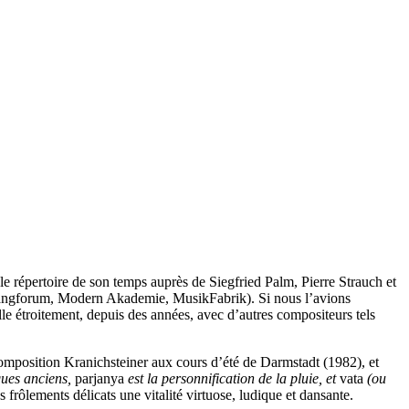
 répertoire de son temps auprès de Siegfried Palm, Pierre Strauch et
Klangforum, Modern Akademie, MusikFabrik). Si nous l’avions
ille étroitement, depuis des années, avec d’autres compositeurs tels
mposition Kranichsteiner aux cours d’été de Darmstadt (1982), et
ques anciens,
parjanya
est la personnification de la pluie, et
vata
(ou
 frôlements délicats une vitalité virtuose, ludique et dansante.