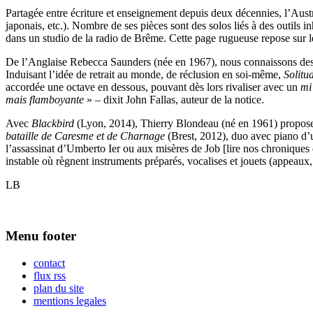
Partagée entre écriture et enseignement depuis deux décennies, l’Austra
japonais, etc.). Nombre de ses pièces sont des solos liés à des outils 
dans un studio de la radio de Brême. Cette page rugueuse repose sur le 
De l’Anglaise Rebecca Saunders (née en 1967), nous connaissons des
Induisant l’idée de retrait au monde, de réclusion en soi-même,
Solitu
accordée une octave en dessous, pouvant dès lors rivaliser avec un
mi
mais flamboyante
» – dixit John Fallas, auteur de la notice.
Avec
Blackbird
(Lyon, 2014), Thierry Blondeau (né en 1961) propose 
bataille de Caresme et de Charnage
(Brest, 2012), duo avec piano d’
l’assassinat d’Umberto Ier ou aux misères de Job [lire nos chroniques
instable où règnent instruments préparés, vocalises et jouets (appeau
LB
Menu footer
contact
flux rss
plan du site
mentions legales