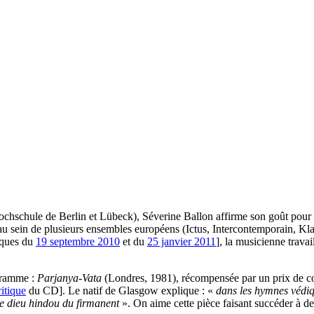
schule de Berlin et Lübeck), Séverine Ballon affirme son goût pour le
 au sein de plusieurs ensembles européens (Ictus, Intercontemporain, 
niques du
19 septembre 2010
et du
25 janvier 2011
], la musicienne trava
ogramme :
Parjanya-Vata
(Londres, 1981), récompensée par un prix de co
ritique
du CD]. Le natif de Glasgow explique : «
dans les hymnes védi
 le dieu hindou du firmanent
». On aime cette pièce faisant succéder à des