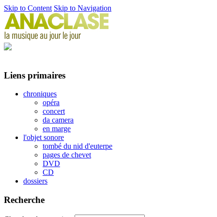
Skip to Content
Skip to Navigation
Liens primaires
chroniques
opéra
concert
da camera
en marge
l'objet sonore
tombé du nid d'euterpe
pages de chevet
DVD
CD
dossiers
Recherche