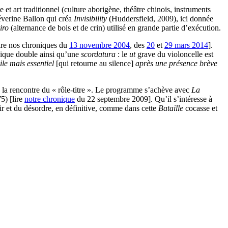
et art traditionnel (culture aborigène, théâtre chinois, instruments
Séverine Ballon qui créa
Invisibility
(Huddersfield, 2009), ici donnée
iro
(alternance de bois et de crin) utilisé en grande partie d’exécution.
ire nos chroniques du
13 novembre 2004
, des
20
et
29 mars 2014
].
nique double ainsi qu’une
scordatura
: le
ut
grave du violoncelle est
ile mais essentiel
[qui retourne au silence]
après une présence brève
 la rencontre du « rôle-titre ». Le programme s’achève avec
La
5) [lire
notre chronique
du 22 septembre 2009]. Qu’il s’intéresse à
oir et du désordre, en définitive, comme dans cette
Bataille
cocasse et