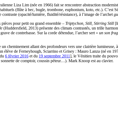
lienne Liza Lim (née en 1966) fait se rencontrer abstraction moderniste 
inhabituels (flûte à bec, bugle, trombone, euphonium, koto, etc.). C’est 
contraste (opacité/lumière, fluidité/résistance), à l’image de l’archet
gu
 pièces pour petit ou grand ensemble –
Triptychon, Still, Stirring Still
[l
de
(Huddersfield, 2013) présente des climats contrastés, un trille harmo
grave de contrebasse. Sur la corde détendue, l’archer sert «
un son frag
un cheminement allant des profondeurs vers une clairière lumineuse, à
un élève de Ferneyhough, Sciarrino et Grisey : Mauro Lanza (né en 197
 du
6 février 2016
et du
19 septembre 2011
], le Vénitien traite du pouv
x, sonnette de comptoir, coussin péteur…). Mark Knoop est au clavier.