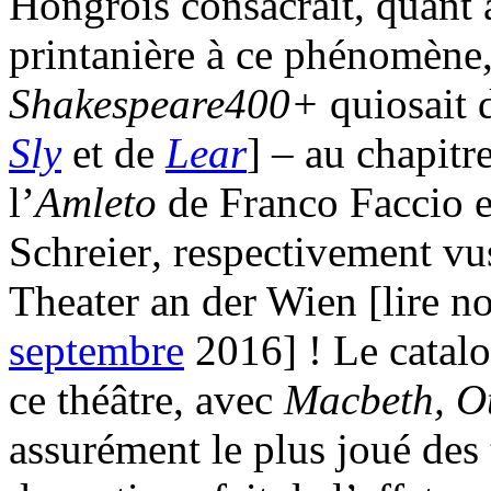
Hongrois consacrait, quant à
printanière à ce phénomène,
Shakespeare400+
quiosait 
Sly
et de
Lear
] – au chapitr
l’
Amleto
de Franco Faccio e
Schreier
,
respectivement vu
Theater an der Wien [lire n
septembre
2016] ! Le catalo
ce théâtre, avec
Macbeth, O
assurément le plus joué des 