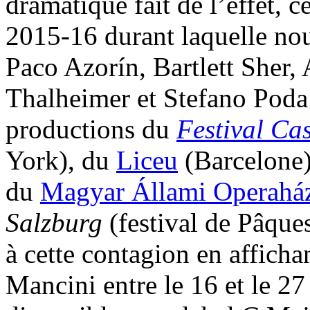
dramatique fait de l’effet, 
2015-16 durant laquelle no
Paco Azorín, Bartlett Sher
Thalheimer et Stefano Poda 
productions du
Festival Ca
York), du
Liceu
(Barcelone
du
Magyar Állami Operahá
Salzburg
(festival de Pâque
à cette contagion en afficha
Mancini entre le 16 et le 2