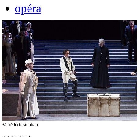
opéra
© frédéric stephan