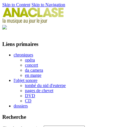
Skip to Content
Skip to Navigation
Liens primaires
chroniques
opéra
concert
da camera
en marge
l'objet sonore
tombé du nid d'euterpe
pages de chevet
DVD
CD
dossiers
Recherche