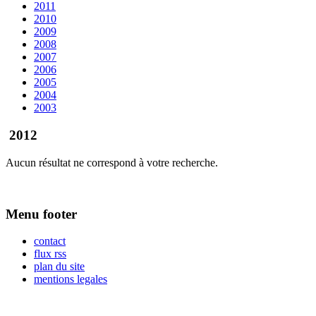
2011
2010
2009
2008
2007
2006
2005
2004
2003
2012
Aucun résultat ne correspond à votre recherche.
Menu footer
contact
flux rss
plan du site
mentions legales