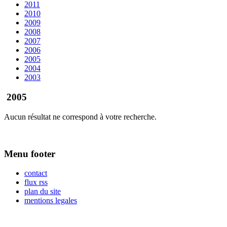
2011
2010
2009
2008
2007
2006
2005
2004
2003
2005
Aucun résultat ne correspond à votre recherche.
Menu footer
contact
flux rss
plan du site
mentions legales