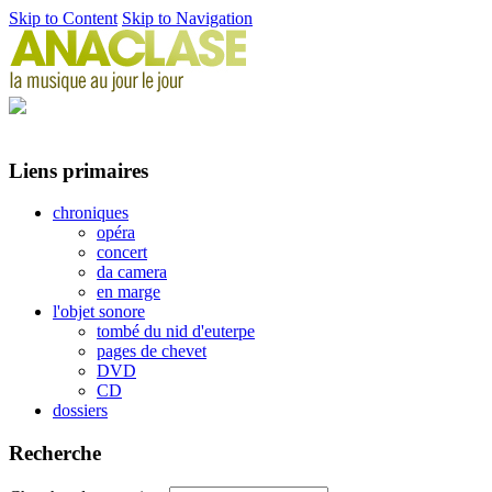
Skip to Content
Skip to Navigation
Liens primaires
chroniques
opéra
concert
da camera
en marge
l'objet sonore
tombé du nid d'euterpe
pages de chevet
DVD
CD
dossiers
Recherche