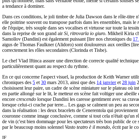
plus qu'honnête, mais sans véritable étoile, même si certains solistes 
a tendance à dominer.
Dans ces conditions, le joli timbre de Julia Dawson dans le rôle-titre 
elle poitrine souvent ou transpose parfois dans les ensembles, mais le
de l'équipe, très souple dans ses vocalises et virtuose sur toute la tessi
dans la reprise de son grand air
Si, ritrovarla io giuro
. Mikheil Kiria c
Samoïlov (Dandini) est également puissant [lire nos chroniques du
17 
aigus de Thomas Faulkner (Alidoro) sont douloureux aux oreilles [lir
correctement les rôles secondaires (Clorinda et Tisbe).
Le chef Vlad Iftinca assure une direction de correcte qualité technique,
particulièrement quant au respect du rythme.
En ce qui concerne l'aspect visuel, la production de Keith Warner utilis
chroniques des
5
et
30
mars 2013, ainsi que des
14 janvier
et
28 juin
2
choisissent leur paire, un cadre de scène miniature sur le plateau où i
en partie allongé sur le lit, le metteur en scène fait voltiger une abeill
encore
crescendo
lorsque Dandini les caresse gentiment avec sa cravac
lorsque celui-ci crache par terre... Les gags se calment un peu au secon
dans la réalisation : les deux bracelets de Cenerentola qui proviennent 
couronne comme image conclusive, comme si tout cela n'était qu'un rêv
de vin (c'est bien dommage pour les spectateurs très bon public de ce s
par le beaucoup moins solennel
Vasto teatro è il mondo
, écrit par le
IF