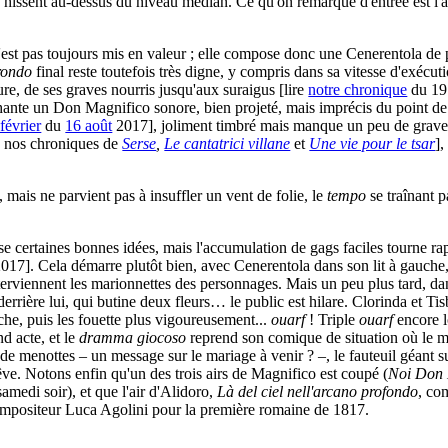
se hissent au-dessus du niveau médian. Ce qu'on remarque d'entrée est l'a
n'est pas toujours mis en valeur ; elle compose donc une Cenerentola de p
rondo
final reste toutefois très digne, y compris dans sa vitesse d'exécu
ture, de ses graves nourris jusqu'aux suraigus [lire
notre chronique
du 19 
hante un Don Magnifico sonore, bien projeté, mais imprécis du point de 
février
du
16 août
2017], joliment timbré mais manque un peu de grave ; 
e nos chroniques de
Serse
,
Le cantatrici villane
et
Une vie pour le tsar
]
 mais ne parvient pas à insuffler un vent de folie, le
tempo
se traînant p
e certaines bonnes idées, mais l'accumulation de gags faciles tourne rapi
017]. Cela démarre plutôt bien, avec Cenerentola dans son lit à gauche, 
nterviennent les marionnettes des personnages. Mais un peu plus tard, dan
e derrière lui, qui butine deux fleurs… le public est hilare. Clorinda et Ti
he, puis les fouette plus vigoureusement...
ouarf
! Triple
ouarf
encore l
d acte, et le
dramma giocoso
reprend son comique de situation où le m
de menottes – un message sur le mariage à venir ? –, le fauteuil géant sur
e. Notons enfin qu'un des trois airs de Magnifico est coupé (
Noi Don 
amedi soir), et que l'air d'Alidoro,
Là del ciel nell'arcano profondo
, co
 compositeur Luca Agolini pour la première romaine de 1817.