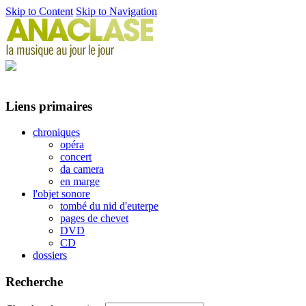
Skip to Content
Skip to Navigation
Liens primaires
chroniques
opéra
concert
da camera
en marge
l'objet sonore
tombé du nid d'euterpe
pages de chevet
DVD
CD
dossiers
Recherche