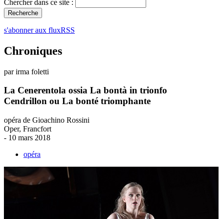
Chercher dans ce site :
s'abonner aux fluxRSS
Chroniques
par irma foletti
La Cenerentola ossia La bontà in trionfo
Cendrillon ou La bonté triomphante
opéra de Gioachino Rossini
Oper, Francfort
- 10 mars 2018
opéra