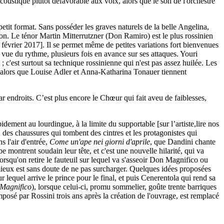
coustique plutôt défavorable aux voix, alors que le son de l'orchestre
etit format. Sans posséder les graves naturels de la belle Angelina,
tion. Le ténor Martin Mitterrutzner (Don Ramiro) est le plus rossinien
février 2017]. Il se permet même de petites variations fort bienvenues
vue du rythme, plusieurs fois en avance sur ses attaques. Youri
c'est surtout sa technique rossinienne qui n'est pas assez huilée. Les
, alors que Louise Adler et Anna-Katharina Tonauer tiennent
ar endroits. C’est plus encore le Chœur qui fait aveu de faiblesses,
dement au lourdingue, à la limite du supportable [sur l’artiste,lire nos
des chaussures qui tombent des cintres et les protagonistes qui
s l'air d'entrée,
Come un'ape nei giorni d'aprile
, que Dandini chante
sbe montrent soudain leur tête, et c'est une nouvelle hilarité, qui va
orsqu'on retire le fauteuil sur lequel va s'asseoir Don Magnifico ou
ieux est sans doute de ne pas surcharger. Quelques idées proposées
 lequel arrive le prince pour le final, et puis Cenerentola qui rend sa
Magnifico
), lorsque celui-ci, promu sommelier, goûte trente barriques
mposé par Rossini trois ans après la création de l'ouvrage, est remplacé