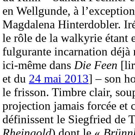
en Wellgunde, à l’exception
Magdalena Hinterdobler. Irén
le rôle de la walkyrie étant
fulgurante incarnation déjà
ici-même dans
Die Feen
[l
et du
24 mai 2013
] – son h
le frisson. Timbre clair, sou
projection jamais forcée et
définissent le Siegfried d
Rheingold
) dont le «
Brünn