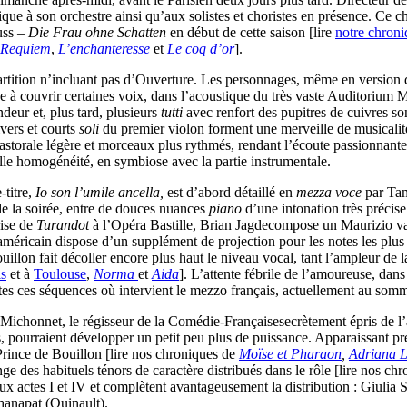
nique à son orchestre ainsi qu’aux solistes et choristes en présence. Ce c
auss –
Die Frau ohne Schatten
en début de cette saison [lire
notre chron
 Requiem
,
L’enchanteresse
et
Le coq d’or
].
artition n’incluant pas d’Ouverture. Les personnages, même en version d
 à couvrir certaines voix, dans l’acoustique du très vaste Auditorium Ma
eur et, plus tard, plusieurs
tutti
avec renfort des pupitres de cuivres son
vers et courts
soli
du premier violon forment une merveille de musicalité,
 pastorale légère et morceaux plus rythmés, rendant l’écoute passionnant
lle homogénéité, en symbiose avec la partie instrumentale.
-titre,
Io son l’umile ancella,
est d’abord détaillé en
mezza voce
par Tam
de la soirée, entre de douces nuances
piano
d’une intonation très précise 
rise de
Turandot
à l’Opéra Bastille, Brian Jagdecompose un Maurizio vai
américain dispose d’un supplément de projection pour les notes les plus a
llon fait décoller encore plus haut le niveau vocal, tant l’ampleur de la
is
et à
Toulouse
,
Norma
et
Aida
]. L’attente fébrile de l’amoureuse, dans
es ces séquences où intervient le mezzo français, actuellement au sommet
Michonnet, le régisseur de la Comédie-Françaisesecrètement épris de l’a
airs, pourraient développer un petit peu plus de puissance. Apparaissan
rince de Bouillon [lire nos chroniques de
Moïse et Pharaon
,
Adriana L
 des habituels ténors de caractère distribués dans le rôle [lire nos ch
aux actes I et IV et complètent avantageusement la distribution : Giu
anapat (Quinault).