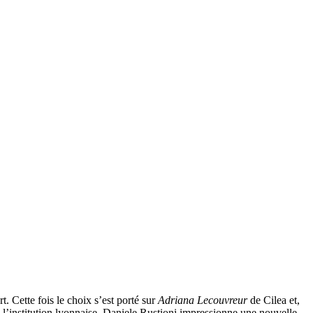
Cette fois le choix s’est porté sur
Adriana Lecouvreur
de Cilea et,
 l’institution lyonnaise, Daniele Rustioni impressionne une nouvelle