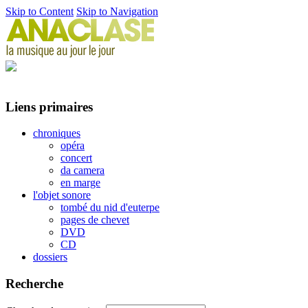
Skip to Content
Skip to Navigation
Liens primaires
chroniques
opéra
concert
da camera
en marge
l'objet sonore
tombé du nid d'euterpe
pages de chevet
DVD
CD
dossiers
Recherche