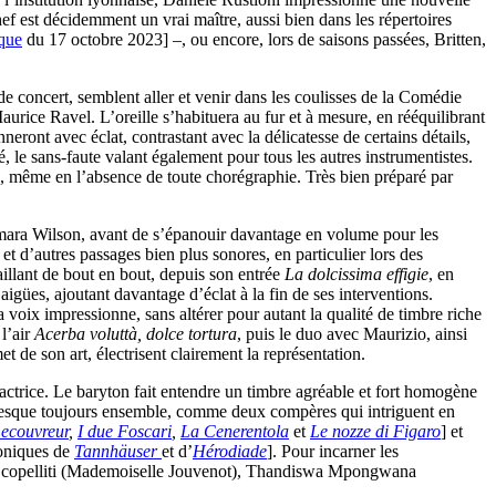
hef est décidemment un vrai maître, aussi bien dans les répertoires
ique
du 17 octobre 2023] –, ou encore, lors de saisons passées, Britten,
e concert, semblent aller et venir dans les coulisses de la Comédie
urice Ravel. L’oreille s’habituera au fur et à mesure, en rééquilibrant
neront avec éclat, contrastant avec la délicatesse de certains détails,
 le sans-faute valant également pour tous les autres instrumentistes.
e, même en l’absence de toute chorégraphie. Très bien préparé par
ara Wilson, avant de s’épanouir davantage en volume pour les
et d’autres passages bien plus sonores, en particulier lors des
llant de bout en bout, depuis son entrée
La dolcissima effigie
, en
igües, ajoutant davantage d’éclat à la fin de ses interventions.
 voix impressionne, sans altérer pour autant la qualité de timbre riche
 l’air
Acerba voluttà, dolce tortura
, puis le duo avec Maurizio, ainsi
 de son art, électrisent clairement la représentation.
ctrice. Le baryton fait entendre un timbre agréable et fort homogène
t presque toujours ensemble, comme deux compères qui intriguent en
ecouvreur
,
I due Foscari
,
La Cenerentola
et
Le nozze di Figaro
] et
roniques de
Tannhäuser
et d’
Hérodiade
]. Pour incarner les
lia Scopelliti (Mademoiselle Jouvenot), Thandiswa Mpongwana