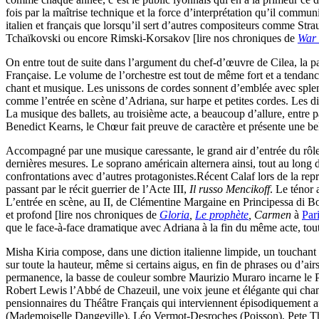
fois par la maîtrise technique et la force d’interprétation qu’il commu
italien et français que lorsqu’il sert d’autres compositeurs comme Str
Tchaïkovski ou encore Rimski-Korsakov [lire nos chroniques de
War
On entre tout de suite dans l’argument du chef-d’œuvre de Cilea, la p
Française. Le volume de l’orchestre est tout de même fort et a tendance
chant et musique. Les unissons de cordes sonnent d’emblée avec splend
comme l’entrée en scène d’Adriana, sur harpe et petites cordes. Les di
La musique des ballets, au troisième acte, a beaucoup d’allure, entre
Benedict Kearns, le Chœur fait preuve de caractère et présente une be
Accompagné par une musique caressante, le grand air d’entrée du rôle
dernières mesures. Le soprano américain alternera ainsi, tout au long 
confrontations avec d’autres protagonistes.Récent Calaf lors de la rep
passant par le récit guerrier de l’Acte III,
Il russo Mencikoff
. Le ténor 
L’entrée en scène, au II, de Clémentine Margaine en Principessa di Boui
et profond [lire nos chroniques de
Gloria
,
Le prophète
, Carmen
à
Par
que le face-à-face dramatique avec Adriana à la fin du même acte, tout
Misha Kiria compose, dans une diction italienne limpide, un touchant 
sur toute la hauteur, même si certains aigus, en fin de phrases ou d’
permanence, la basse de couleur sombre Maurizio Muraro incarne le P
Robert Lewis l’Abbé de Chazeuil, une voix jeune et élégante qui change
pensionnaires du Théâtre Français qui interviennent épisodiquement 
(Mademoiselle Dangeville), Léo Vermot-Desroches (Poisson), Pete Th