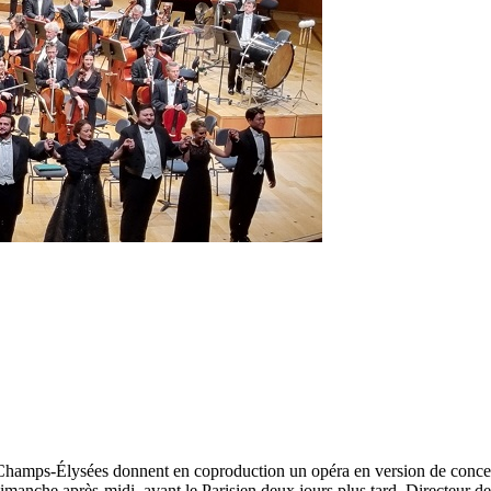
amps-Élysées donnent en coproduction un opéra en version de concert. 
manche après-midi, avant le Parisien deux jours plus tard. Directeur de