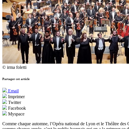
© irma foletti
Partager cet article
Email
Imprimer
Twitter
Facebook
Myspace
Comme chaque automne, l’Opéra national de Lyon et le Théâtre des Ch
comme chaque année, c’est le public lyonnais qui en a la primeur ce di