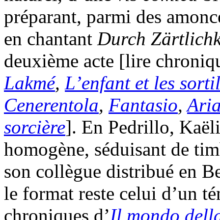
préparant, parmi des amonce
en chantant
Durch Zärtlich
deuxième acte [lire chroni
Lakmé
,
L’enfant et les sorti
Cenerentola
,
Fantasio
,
Ari
sorcière
]. En Pedrillo, Kaë
homogène, séduisant de timb
son collègue distribué en B
le format reste celui d’un t
chroniques d’
Il mondo dell