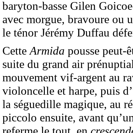
baryton-basse Gilen Goicoec
avec morgue, bravoure ou un 
le ténor Jérémy Duffau défen
Cette
Armida
pousse peut-êt
suite du grand air prénuptia
mouvement vif-argent au rav
violoncelle et harpe, puis d
la séguedille magique, au ré
piccolo ensuite, avant qu’u
referme le tout, en
crescend