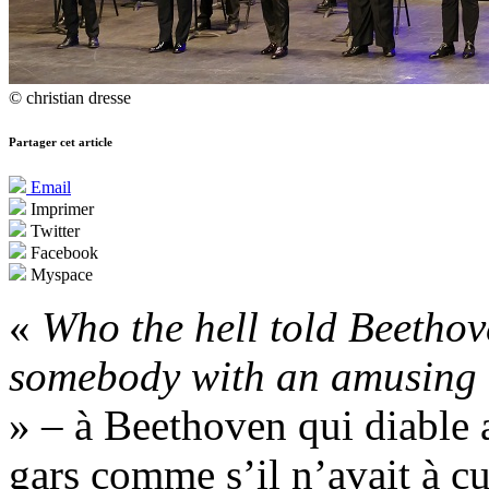
© christian dresse
Partager cet article
Email
Imprimer
Twitter
Facebook
Myspace
«
Who the hell told Beethov
somebody with an amusing ta
» – à Beethoven qui diable a-
gars comme s’il n’avait à cu