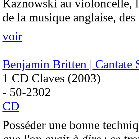
Kaznowski au violoncelle, l
de la musique anglaise, des 
voir
Benjamin Britten | Cantate S
1 CD Claves (2003)
- 50-2302
CD
Posséder une bonne techni
que l'on avait à dire
;
se tr