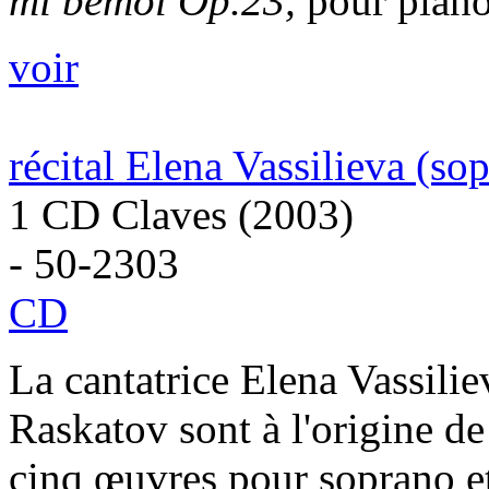
mi bémol Op.23,
pour piano,
voir
récital Elena Vassilieva (so
1 CD Claves (2003)
- 50-2303
CD
La cantatrice Elena Vassili
Raskatov sont à l'origine de
cinq œuvres pour soprano et 