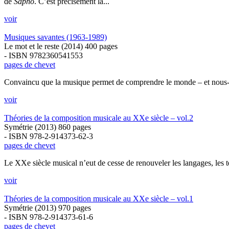
de
Sapho
. C’est précisément la...
voir
Musiques savantes (1963-1989)
Le mot et le reste (2014) 400 pages
- ISBN 9782360541553
pages de chevet
Convaincu que la musique permet de comprendre le monde – et nous-mê
voir
Théories de la composition musicale au XXe siècle – vol.2
Symétrie (2013) 860 pages
- ISBN 978-2-914373-62-3
pages de chevet
Le XXe siècle musical n’eut de cesse de renouveler les langages, les tec
voir
Théories de la composition musicale au XXe siècle – vol.1
Symétrie (2013) 970 pages
- ISBN 978-2-914373-61-6
pages de chevet