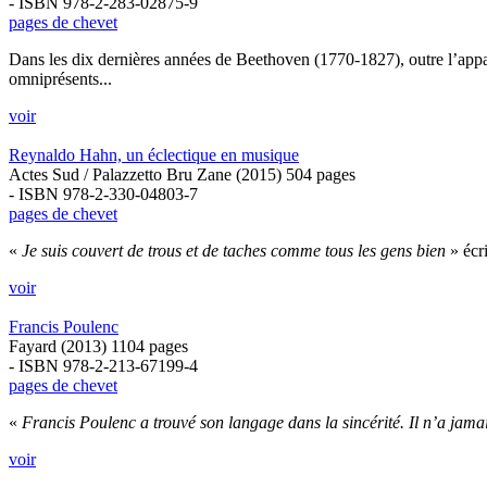
- ISBN 978-2-283-02875-9
pages de chevet
Dans les dix dernières années de Beethoven (1770-1827), outre l’apparit
omniprésents...
voir
Reynaldo Hahn, un éclectique en musique
Actes Sud / Palazzetto Bru Zane (2015) 504 pages
- ISBN 978-2-330-04803-7
pages de chevet
«
Je suis couvert de trous et de taches comme tous les gens bien
» écri
voir
Francis Poulenc
Fayard (2013) 1104 pages
- ISBN 978-2-213-67199-4
pages de chevet
«
Francis Poulenc a trouvé son langage dans la sincérité. Il n’a jamais 
voir