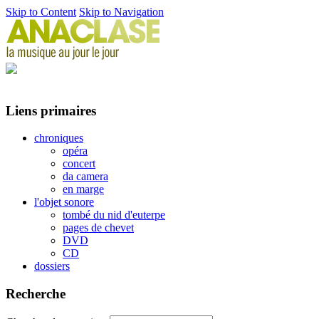
Skip to Content
Skip to Navigation
Liens primaires
chroniques
opéra
concert
da camera
en marge
l'objet sonore
tombé du nid d'euterpe
pages de chevet
DVD
CD
dossiers
Recherche