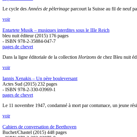
Le cycle des
Années de pèlerinage
parcourt la Suisse au fil de neuf p
voir
Entartete Musik – musiques interdites sous le IIIe Reich
bleu nuit éditeur (2015) 176 pages
- ISBN 978-2-35884-047-7
pages de chevet
Dans la ligne éditoriale de la collection
Horizons
de chez Bleu nuit édit
voir
Iannis Xenakis – Un père bouleversant
Actes Sud (2015) 232 pages
- ISBN 978-2-330-03969-1
pages de chevet
Le 11 novembre 1947, condamné à mort par contumace, un jeune résistan
voir
Cahiers de conversation de Beethoven
Buchet/Chastel (2015) 448 pages