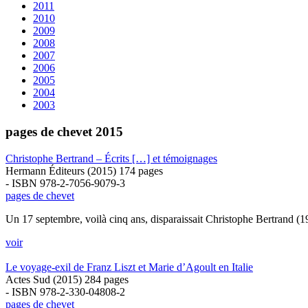
2011
2010
2009
2008
2007
2006
2005
2004
2003
pages de chevet 2015
Christophe Bertrand – Écrits […] et témoignages
Hermann Éditeurs (2015) 174 pages
- ISBN 978-2-7056-9079-3
pages de chevet
Un 17 septembre, voilà cinq ans, disparaissait Christophe Bertrand (
voir
Le voyage-exil de Franz Liszt et Marie d’Agoult en Italie
Actes Sud (2015) 284 pages
- ISBN 978-2-330-04808-2
pages de chevet